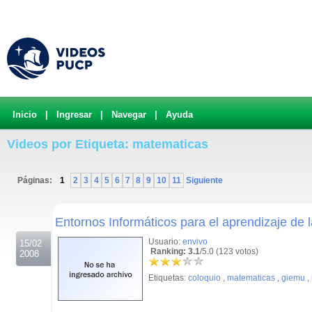
Inicio
|
Ingresar
|
Navegar
|
Ayuda
Videos por Etiqueta: matematicas
Páginas:
1
2
3
4
5
6
7
8
9
10
11
Siguiente
.
Entornos Informáticos para el aprendizaje de
Usuario:
envivo
15/02
Ranking: 3.1
/5.0 (123 votos)
2008
Etiquetas:
coloquio
,
matematicas
,
giemu
,