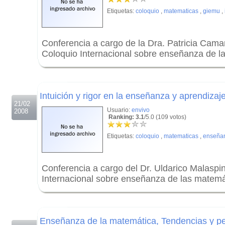
Etiquetas:
coloquio
,
matematicas
,
giemu
,
Conferencia a cargo de la Dra. Patricia Camar
Coloquio Internacional sobre enseñanza de l
.
.
Intuición y rigor en la enseñanza y aprendiza
21/02
Usuario:
envivo
2008
Ranking: 3.1
/5.0 (109 votos)
Etiquetas:
coloquio
,
matematicas
,
enseña
Conferencia a cargo del Dr. Uldarico Malaspina
Internacional sobre enseñanza de las matemá
.
.
Enseñanza de la matemática, Tendencias y pe