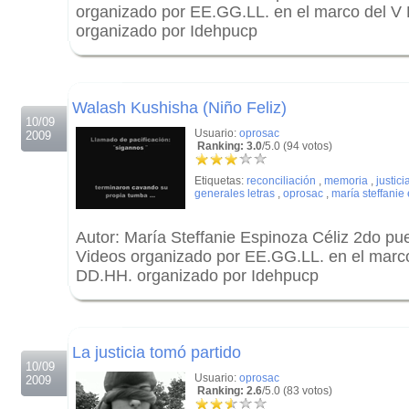
organizado por EE.GG.LL. en el marco del V
organizado por Idehpucp
.
.
Walash Kushisha (Niño Feliz)
10/09
Usuario:
oprosac
2009
Ranking: 3.0
/5.0 (94 votos)
Etiquetas:
reconciliación
,
memoria
,
justici
generales letras
,
oprosac
,
maría steffanie
Autor: María Steffanie Espinoza Céliz 2do pu
Videos organizado por EE.GG.LL. en el marc
DD.HH. organizado por Idehpucp
.
.
La justicia tomó partido
10/09
Usuario:
oprosac
2009
Ranking: 2.6
/5.0 (83 votos)