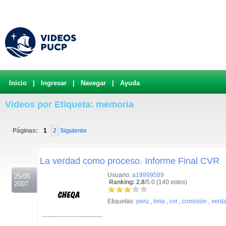
Inicio
|
Ingresar
|
Navegar
|
Ayuda
Videos por Etiqueta: memoria
Páginas:
1
2
Siguiente
.
La verdad como proceso. Informe Final CVR
Usuario:
a19999589
25/05
Ranking: 2.8
/5.0 (140 votos)
2007
Etiquetas:
perú
,
lima
,
cvr
,
comisión
,
verd