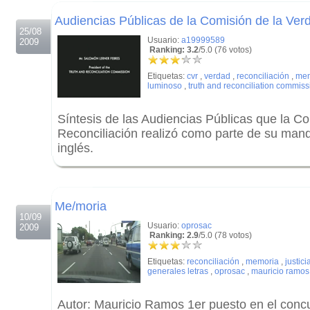
.
Audiencias Públicas de la Comisión de la Ver
25/08
Usuario:
a19999589
2009
Ranking: 3.2
/5.0 (76 votos)
Etiquetas:
cvr
,
verdad
,
reconciliación
,
mem
luminoso
,
truth and reconciliation commiss
Síntesis de las Audiencias Públicas que la C
Reconciliación realizó como parte de su mand
inglés.
.
.
Me/moria
10/09
Usuario:
oprosac
2009
Ranking: 2.9
/5.0 (78 votos)
Etiquetas:
reconciliación
,
memoria
,
justici
generales letras
,
oprosac
,
mauricio ramos
Autor: Mauricio Ramos 1er puesto en el conc