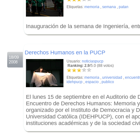
Etiquetas:
memoria
,
semana
,
patan
Inauguración de la semana de Ingeniería, e
.
.
Derechos Humanos en la PUCP
18/09
Usuario:
noticiaspucp
2008
Ranking: 2.9
/5.0 (88 votos)
Etiquetas:
memoria
,
universidad
,
encuent
idehpucp
,
espacio
,
publico
El lunes 15 de septiembre en el Auditorio de 
Encuentro de Derechos Humanos: Memoria y 
organizado por el Instituto de Democracia y
Universidad Católica (IDEHPUCP), con el ap
instituciones académicas y de la sociedad civi
.