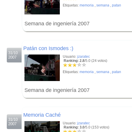
Etiquetas:
memoria
,
semana
,
patan
Semana de ingeniería 2007
.
.
Patán con Ismodes :)
31/10
Usuario:
jzaratec
2007
Ranking: 2.8
/5.0 (24 votos)
Etiquetas:
memoria
,
semana
,
patan
Semana de ingeniería 2007
.
.
Memoria Caché
31/10
Usuario:
jzaratec
2007
Ranking: 3.0
/5.0 (153 votos)