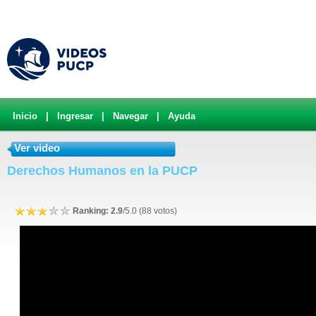
Inicio
|
Ingresar
|
Navegar
|
Ayuda
Ver video
Derechos Humanos en la PUCP
Ranking: 2.9
/5.0 (88 votos)