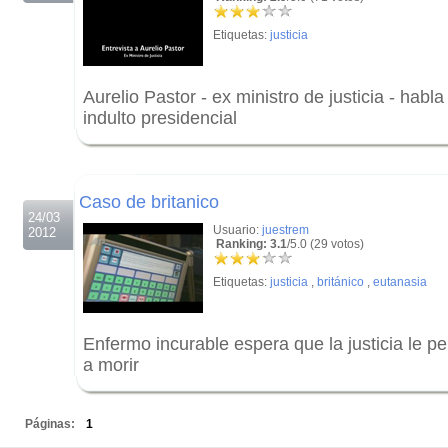
Etiquetas:
justicia
Aurelio Pastor - ex ministro de justicia - habla
indulto presidencial
.
.
Caso de britanico
24/03
Usuario:
juestrem
2012
Ranking: 3.1
/5.0 (29 votos)
Etiquetas:
justicia
,
británico
,
eutanasia
Enfermo incurable espera que la justicia le p
a morir
.
Páginas:
1