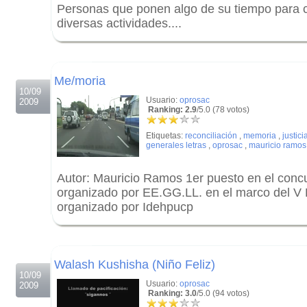
Personas que ponen algo de su tiempo para c
diversas actividades....
.
.
Me/moria
10/09
Usuario:
oprosac
2009
Ranking: 2.9
/5.0 (78 votos)
Etiquetas:
reconciliación
,
memoria
,
justici
generales letras
,
oprosac
,
mauricio ramos
Autor: Mauricio Ramos 1er puesto en el conc
organizado por EE.GG.LL. en el marco del V
organizado por Idehpucp
.
.
Walash Kushisha (Niño Feliz)
10/09
Usuario:
oprosac
2009
Ranking: 3.0
/5.0 (94 votos)