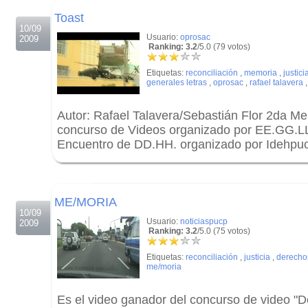
Toast
10/09
Usuario:
oprosac
2009
Ranking: 3.2
/5.0 (79 votos)
Etiquetas:
reconciliación
,
memoria
,
justici
generales letras
,
oprosac
,
rafael talavera
Autor: Rafael Talavera/Sebastián Flor 2da M
concurso de Videos organizado por EE.GG.LL
Encuentro de DD.HH. organizado por Idehpu
.
.
ME/MORIA
10/09
Usuario:
noticiaspucp
2009
Ranking: 3.2
/5.0 (75 votos)
Etiquetas:
reconciliación
,
justicia
,
derecho
me/moria
Es el video ganador del concurso de video 