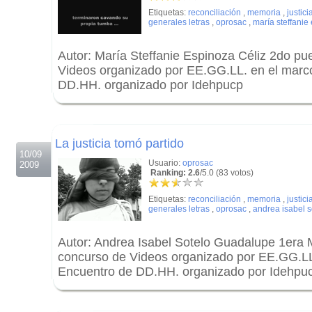
Etiquetas:
reconciliación
,
memoria
,
justici
generales letras
,
oprosac
,
maría steffanie
Autor: María Steffanie Espinoza Céliz 2do pu
Videos organizado por EE.GG.LL. en el marc
DD.HH. organizado por Idehpucp
.
.
La justicia tomó partido
10/09
Usuario:
oprosac
2009
Ranking: 2.6
/5.0 (83 votos)
Etiquetas:
reconciliación
,
memoria
,
justici
generales letras
,
oprosac
,
andrea isabel 
Autor: Andrea Isabel Sotelo Guadalupe 1era 
concurso de Videos organizado por EE.GG.LL
Encuentro de DD.HH. organizado por Idehpu
.
.