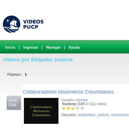
Inicio
|
Ingresar
|
Navegar
|
Ayuda
Videos por Etiqueta: justicia
Páginas:
1
.
Colaboradores Misioneros Columbanos
Usuario:
cquispe
20/06
Ranking: 2.9
/5.0 (111 votos)
2008
Etiquetas:
solidaridad
,
justicia
,
misioneros