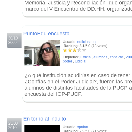
Memoria, Justicia y Reconciliación" que orga
marco del V Encuentro de DD.HH. organiza
.
.
PuntoEdu encuesta
30/10
Usuario:
noticiaspucp
2009
Ranking: 3.1
/5.0 (73 votos)
Etiquetas:
justicia
,
alumnos
,
conflicto
,
200
poder
,
judicial
¿A qué institución acudirías en caso de tener 
¿Confías en el Poder Judicial?, fueron las p
alumnos de distintas facultades de la PUCP a 
encuesta del IOP-PUCP.
.
.
En torno al indulto
25/03
Usuario:
xpalao
2010
Ranking: 2.9
/5.0 (71 votos)