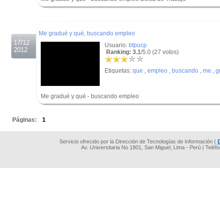
.
.
Me gradué y qué, buscando empleo
17/12
Usuario:
btpucp
2012
Ranking: 3.1
/5.0 (27 votos)
Etiquetas:
que
,
empleo
,
buscando
,
me
,
g
Me gradué y qué - buscando empleo
.
Páginas:
1
Servicio ofrecido por la Dirección de Tecnologías de Información (
Av. Universitaria No 1801, San Miguel, Lima - Perú | Teléf