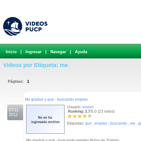
Inicio
|
Ingresar
|
Navegar
|
Ayuda
Videos por Etiqueta: me
Páginas:
1
.
Me gradué y qué - buscando empleo
Usuario:
envivo
07/11
Ranking: 3.7
/5.0 (23 votos)
2012
Etiquetas:
que
,
empleo
,
buscando
,
me
,
g
Me gradué y qué - buscando empleo Bolsa de Trabajo