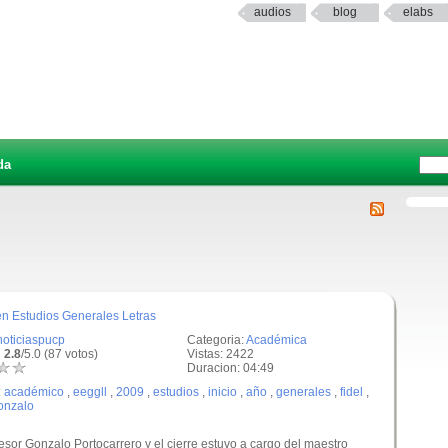
audios
blog
elabs
da
n Estudios Generales Letras
noticiaspucp
Categoria:
Académica
 2.8
/5.0 (87 votos)
Vistas: 2422
Duracion: 04:49
:
académico
,
eeggll
,
2009
,
estudios
,
inicio
,
año
,
generales
,
fidel
,
onzalo
fesor Gonzalo Portocarrero y el cierre estuvo a cargo del maestro