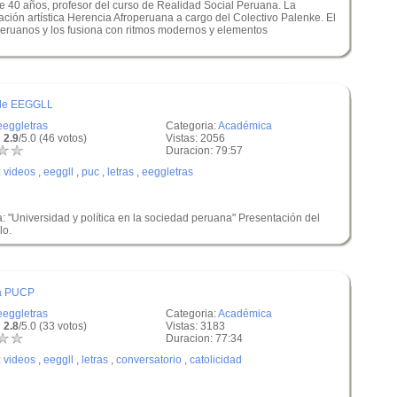
 40 años, profesor del curso de Realidad Social Peruana. La
ación artística Herencia Afroperuana a cargo del Colectivo Palenke. El
eruanos y los fusiona con ritmos modernos y elementos
 de EEGGLL
eeggletras
Categoria:
Académica
 2.9
/5.0 (46 votos)
Vistas: 2056
Duracion: 79:57
:
videos
,
eeggll
,
puc
,
letras
,
eeggletras
: "Universidad y política en la sociedad peruana" Presentación del
lo.
la PUCP
eeggletras
Categoria:
Académica
 2.8
/5.0 (33 votos)
Vistas: 3183
Duracion: 77:34
:
videos
,
eeggll
,
letras
,
conversatorio
,
catolicidad