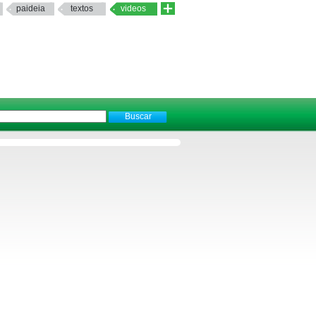
paideia
textos
videos