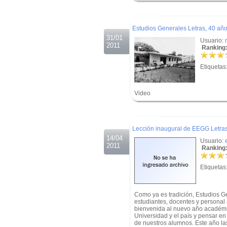
.
.
Estudios Generales Letras, 40 añ
31/01
Usuario:
2011
Ranking:
Etiquetas
Video
.
.
Lección inaugural de EEGG Letra
14/04
Usuario:
2011
Ranking:
Etiquetas
Como ya es tradición, Estudios Ge
estudiantes, docentes y personal 
bienvenida al nuevo año académic
Universidad y el país y pensar en
de nuestros alumnos. Este año la