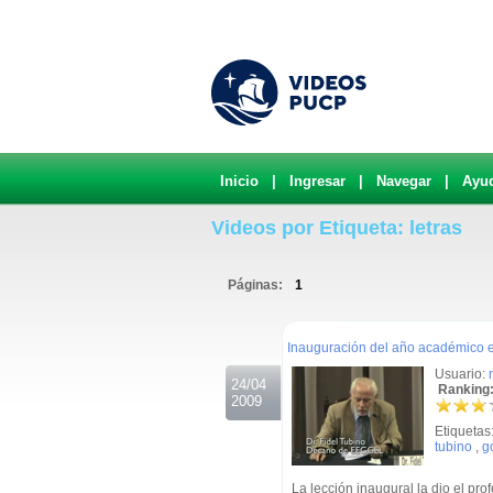
Inicio
|
Ingresar
|
Navegar
|
Ayu
Videos por Etiqueta: letras
Páginas:
1
.
Inauguración del año académico e
Usuario:
24/04
Ranking:
2009
Etiquetas
tubino
,
g
La lección inaugural la dio el pro