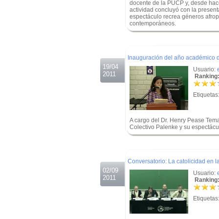
docente de la PUCP y, desde hace
actividad concluyó con la present
espectáculo recrea géneros afrop
contemporáneos.
.
.
Inauguración del año académico
19/04
Usuario:
2011
Ranking:
Etiquetas
A cargo del Dr. Henry Pease Tema
Colectivo Palenke y su espectácu
.
.
Conversatorio: La catolicidad en 
02/09
Usuario:
2011
Ranking:
Etiquetas