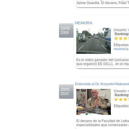
Jaime Guardia. El decano, Fidel
.
.
ME/MORIA
10/09
Usuario:
2009
Ranking:
Etiquetas
me/moria
Es el video ganador del concurso
que organizó EE.GG.LL. en el m
.
.
Entrevista al Dr. Krzysztof Makows
20/05
Usuario:
2010
Ranking:
Etiquetas
El decano de la Facultad de Letr
especialidades que comenzarán a 