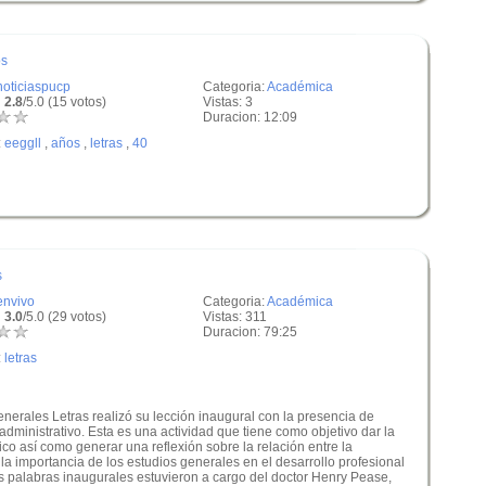
os
noticiaspucp
Categoria:
Académica
 2.8
/5.0 (15 votos)
Vistas: 3
Duracion: 12:09
:
eeggll
,
años
,
letras
,
40
s
envivo
Categoria:
Académica
 3.0
/5.0 (29 votos)
Vistas: 311
Duracion: 79:25
:
letras
nerales Letras realizó su lección inaugural con la presencia de
administrativo. Esta es una actividad que tiene como objetivo dar la
o así como generar una reflexión sobre la relación entre la
 la importancia de los estudios generales en el desarrollo profesional
s palabras inaugurales estuvieron a cargo del doctor Henry Pease,