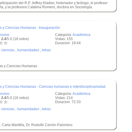
ticipación del R.P. Jeffrey Klaiber, historiador y teólogo; el profesor
fía, y la profesora Catalina Romero, doctora en Sociología.
as y Ciencias Humanas - Inauguración
envivo
Categoria:
Académica
 2.4
/5.0 (18 votos)
Vistas: 155
Duracion: 19:44
:
ciencias
,
humanidades
,
letras
tras y Ciencias Humanas
as y Ciencias Humanas - Ciencias humanas e interdisciplinariedad
envivo
Categoria:
Académica
 2.4
/5.0 (16 votos)
Vistas: 214
Duracion: 72:33
:
ciencias
,
humanidades
,
letras
 Carla Mantilla, Dr. Rodolfo Cerrón-Palomino