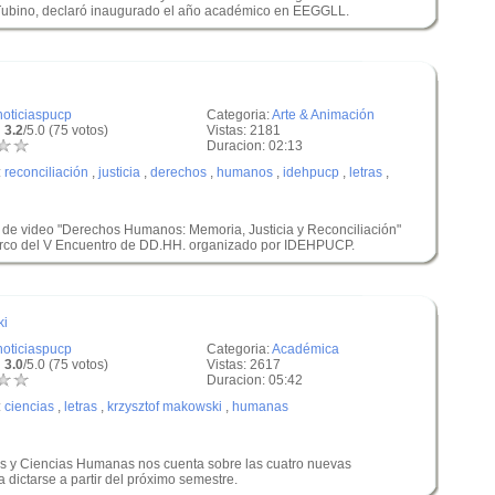
 Tubino, declaró inaugurado el año académico en EEGGLL.
noticiaspucp
Categoria:
Arte & Animación
 3.2
/5.0 (75 votos)
Vistas: 2181
Duracion: 02:13
:
reconciliación
,
justicia
,
derechos
,
humanos
,
idehpucp
,
letras
,
 de video "Derechos Humanos: Memoria, Justicia y Reconciliación"
arco del V Encuentro de DD.HH. organizado por IDEHPUCP.
ki
noticiaspucp
Categoria:
Académica
 3.0
/5.0 (75 votos)
Vistas: 2617
Duracion: 05:42
:
ciencias
,
letras
,
krzysztof makowski
,
humanas
as y Ciencias Humanas nos cuenta sobre las cuatro nuevas
dictarse a partir del próximo semestre.