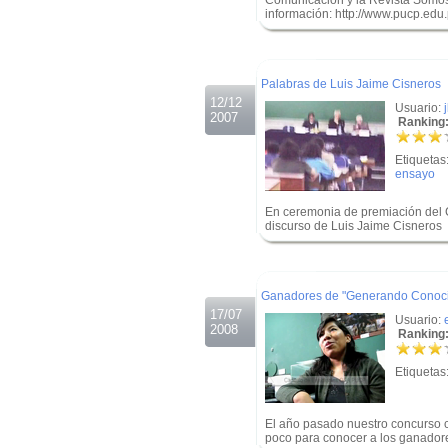
Comunicación y la Revista Somos
información: http://www.pucp.ed
.
.
Palabras de Luis Jaime Cisneros
12/12
Usuario:
2007
Ranking:
Etiquetas
ensayo
En ceremonia de premiación del
discurso de Luis Jaime Cisneros
.
.
Ganadores de "Generando Conoci
17/07
Usuario:
2008
Ranking:
Etiquetas
El año pasado nuestro concurso c
poco para conocer a los ganadore