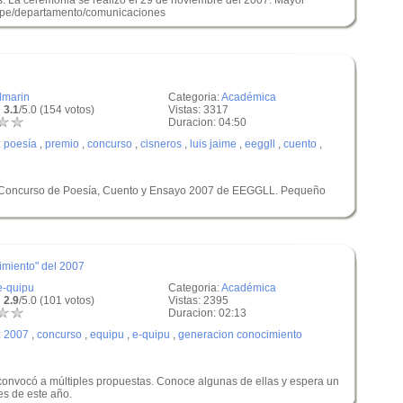
. La ceremonia se realizó el 29 de noviembre del 2007. Mayor
u.pe/departamento/comunicaciones
jlmarin
Categoria:
Académica
 3.1
/5.0 (154 votos)
Vistas: 3317
Duracion: 04:50
:
poesía
,
premio
,
concurso
,
cisneros
,
luis jaime
,
eeggll
,
cuento
,
 Concurso de Poesía, Cuento y Ensayo 2007 de EEGGLL. Pequeño
miento" del 2007
e-quipu
Categoria:
Académica
 2.9
/5.0 (101 votos)
Vistas: 2395
Duracion: 02:13
:
2007
,
concurso
,
equipu
,
e-quipu
,
generacion conocimiento
onvocó a múltiples propuestas. Conoce algunas de ellas y espera un
s de este año.