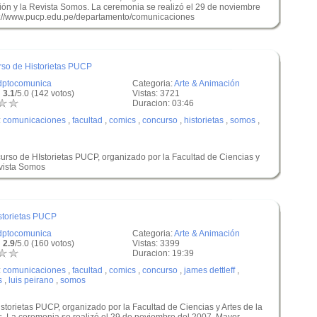
ión y la Revista Somos. La ceremonia se realizó el 29 de noviembre
tp://www.pucp.edu.pe/departamento/comunicaciones
rso de Historietas PUCP
dptocomunica
Categoria:
Arte & Animación
 3.1
/5.0 (142 votos)
Vistas: 3721
Duracion: 03:46
:
comunicaciones
,
facultad
,
comics
,
concurso
,
historietas
,
somos
,
curso de HIstorietas PUCP, organizado por la Facultad de Ciencias y
evista Somos
storietas PUCP
dptocomunica
Categoria:
Arte & Animación
 2.9
/5.0 (160 votos)
Vistas: 3399
Duracion: 19:39
:
comunicaciones
,
facultad
,
comics
,
concurso
,
james dettleff
,
s
,
luis peirano
,
somos
torietas PUCP, organizado por la Facultad de Ciencias y Artes de la