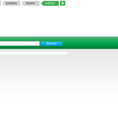
paideia
textos
videos