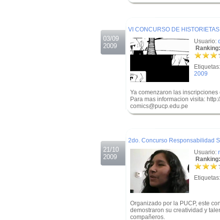
.
.
VI CONCURSO DE HISTORIETA
03/09
Usuario:
2009
Ranking:
Etiquetas
2009
Ya comenzaron las inscripciones 
Para mas informacion visita: http
comics@pucp.edu.pe
.
.
2do. Concurso Responsabilidad So
21/10
Usuario:
2009
Ranking:
Etiquetas
Organizado por la PUCP, este con
demostraron su creatividad y tal
compañeros.