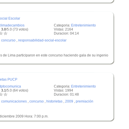
cial Escolar
climadecambios
Categoria:
Entretenimiento
 3.0
/5.0 (73 votos)
Vistas: 2164
Duracion: 04:14
:
concurso
,
responsabilidad-social-escolar
 de Lima participaron en este concurso haciendo gala de su ingenio
rietas PUCP
dptocomunica
Categoria:
Entretenimiento
 3.1
/5.0 (64 votos)
Vistas: 1994
Duracion: 01:48
:
comunicaciones
,
concurso
,
historietas
,
2009
,
premiación
 diciembre 2009 Hora: 7:00 p.m.