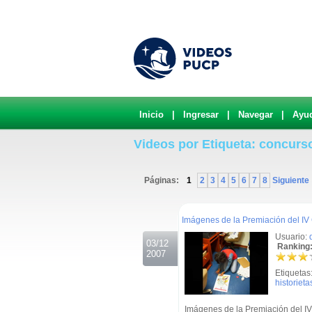
Inicio
|
Ingresar
|
Navegar
|
Ayu
Videos por Etiqueta: concurs
Páginas:
1
2
3
4
5
6
7
8
Siguiente
.
Imágenes de la Premiación del IV
Usuario:
03/12
Ranking:
2007
Etiquetas
historieta
Imágenes de la Premiación del IV