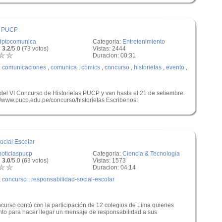
S PUCP
dptocomunica
Categoria:
Entretenimiento
 3.2
/5.0 (73 votos)
Vistas: 2444
Duracion: 00:31
:
comunicaciones
,
comunica
,
comics
,
concurso
,
historietas
,
evento
,
del VI Concurso de Historietas PUCP y van hasta el 21 de setiembre.
://www.pucp.edu.pe/concurso/historietas Escribenos:
cial Escolar
noticiaspucp
Categoria:
Ciencia & Tecnología
 3.0
/5.0 (63 votos)
Vistas: 1573
Duracion: 04:14
:
concurso
,
responsabilidad-social-escolar
curso contó con la participación de 12 colegios de Lima quienes
ento para hacer llegar un mensaje de responsabilidad a sus