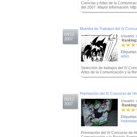
Ciencias y Artes de la Comunicac
del 2007. Mayor información: ht
.
.
Muestra de Trabajos del IV Concu
03/12
Usuario:
2007
Ranking:
Etiquetas
artes
Selección de trabajos del IV Con
Artes de la Comunicación y la R
.
.
Premiación del IV Concurso de Hi
05/12
Usuario:
2007
Ranking:
Etiquetas
historieta
Premiación del IV Concurso de His