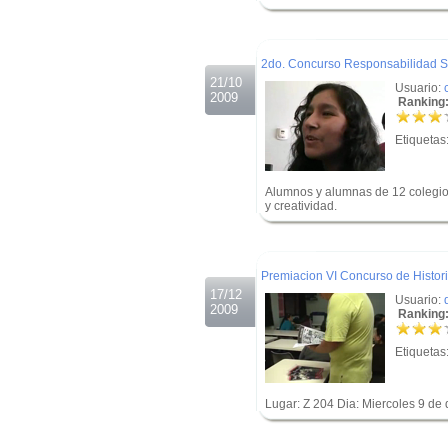
.
.
2do. Concurso Responsabilidad So
21/10
Usuario:
2009
Ranking:
Etiquetas
Alumnos y alumnas de 12 colegios
y creatividad.
.
.
Premiacion VI Concurso de Histo
17/12
Usuario:
2009
Ranking:
Etiquetas
Lugar: Z 204 Dia: Miercoles 9 de
.