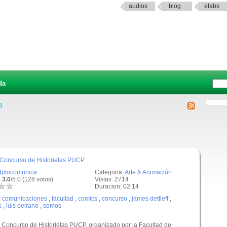
audios
blog
elabs
da
o
 Concurso de Historietas PUCP
dptocomunica
Categoria:
Arte & Animación
 3.0
/5.0 (128 votos)
Vistas: 2714
Duracion: 02:14
:
comunicaciones
,
facultad
,
comics
,
concurso
,
james dettleff
,
s
,
luis peirano
,
somos
 Concurso de Historietas PUCP, organizado por la Facultad de