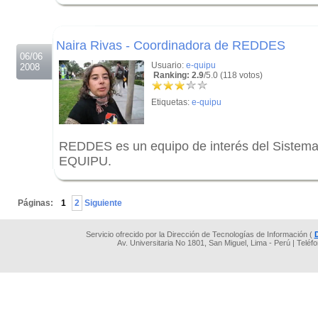
.
.
Naira Rivas - Coordinadora de REDDES
06/06
Usuario:
e-quipu
2008
Ranking: 2.9
/5.0 (118 votos)
Etiquetas:
e-quipu
REDDES es un equipo de interés del Sistema
EQUIPU.
.
Páginas:
1
2
Siguiente
Servicio ofrecido por la Dirección de Tecnologías de Información (
Av. Universitaria No 1801, San Miguel, Lima - Perú | Teléf