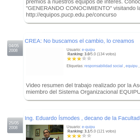
premios a nuestros equipos de interés. Cono
"GENERANDO CONOCIMIENTO" visitando la 
http://equipos.pucp.edu.pe/concurso
.
.
CREA: No buscamos el cambio, lo creamos
04/05
Usuario:
e-quipu
2008
Ranking: 3.0
/5.0 (134 votos)
Etiquetas:
responsabilidad social
,
equipu
Video resumen del trabajo realizado por la A
miembro del Sistema Organizacional EQUIPU
.
.
Ing. Eduardo Ísmodes , decano de la Facultad
25/05
Usuario:
e-quipu
2008
Ranking: 3.1
/5.0 (121 votos)