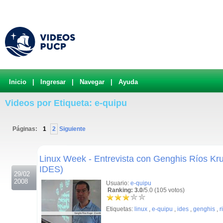
Inicio
|
Ingresar
|
Navegar
|
Ayuda
Videos por Etiqueta: e-quipu
Páginas:
1
2
Siguiente
.
Linux Week - Entrevista con Genghis Ríos Kr
IDES)
29/02
2008
Usuario:
e-quipu
Ranking: 3.0
/5.0 (105 votos)
Etiquetas:
linux
,
e-quipu
,
ides
,
genghis
,
r