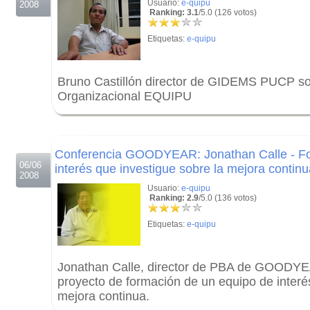
Usuario:
e-quipu
2008
Ranking: 3.1
/5.0 (126 votos)
Etiquetas:
e-quipu
Bruno Castillón director de GIDEMS PUCP so
Organizacional EQUIPU
.
.
Conferencia GOODYEAR: Jonathan Calle - F
06/06
interés que investigue sobre la mejora continu
2008
Usuario:
e-quipu
Ranking: 2.9
/5.0 (136 votos)
Etiquetas:
e-quipu
Jonathan Calle, director de PBA de GOODYE
proyecto de formación de un equipo de interé
mejora continua.