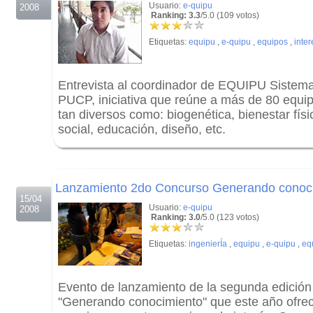
Usuario:
e-quipu
2008
Ranking: 3.3
/5.0 (109 votos)
Etiquetas:
equipu
,
e-quipu
,
equipos
,
inter
Entrevista al coordinador de EQUIPU Sistema
PUCP, iniciativa que reúne a más de 80 equi
tan diversos como: biogenética, bienestar físi
social, educación, diseño, etc.
.
.
Lanzamiento 2do Concurso Generando conoc
15/04
Usuario:
e-quipu
2008
Ranking: 3.0
/5.0 (123 votos)
Etiquetas:
ingenierÍa
,
equipu
,
e-quipu
,
eq
Evento de lanzamiento de la segunda edición
"Generando conocimiento" que este año ofrec