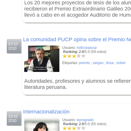
Los 20 mejores proyectos de tesis de los al
recibieron el Premio Extraordinario Galileo 2
llevó a cabo en el acogedor Auditorio de Hu
.
.
La comunidad PUCP opina sobre el Premio N
07/10
Usuario:
noticiaspucp
2010
Ranking: 2.9
/5.0 (59 votos)
Etiquetas:
premio
,
vargas
,
llosa
,
nobel
Autoridades, profesores y alumnos se refieren
literatura peruana.
.
.
Internacionalización
15/10
Usuario:
eposgrado
2010
Ranking: 2.9
/5.0 (55 votos)