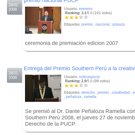
premio nacional PUCP
28/02
Usuario:
evenero
2008
Ranking: 3.1
/5.0 (101 votos)
Etiquetas:
premio
,
nacional
,
pnpucp
ceremonia de premiación edicion 2007
.
.
Entrega del Premio Southern Perú a la creat
28/11
Usuario:
noticiaspucp
2008
Ranking: 2.9
/5.0 (99 votos)
Etiquetas:
derecho
,
premio
,
creatividad
,
s
,
peñaloza
,
ramella
Se premió al Dr. Dante Peñaloza Ramella co
Southern Perú 2008, el jueves 27 de noviembr
Derecho de la PUCP.
.