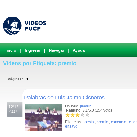
Inicio
|
Ingresar
|
Navegar
|
Ayuda
Videos por Etiqueta: premio
Páginas:
1
.
Palabras de Luis Jaime Cisneros
Usuario:
jlmarin
12/12
Ranking: 3.1
/5.0 (154 votos)
2007
Etiquetas:
poesía
,
premio
,
concurso
,
cisn
ensayo