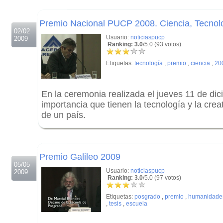
.
Premio Nacional PUCP 2008. Ciencia, Tecnolo
02/02
Usuario:
noticiaspucp
2009
Ranking: 3.0
/5.0 (93 votos)
Etiquetas:
tecnología
,
premio
,
ciencia
,
20
En la ceremonia realizada el jueves 11 de dic
importancia que tienen la tecnología y la crea
de un país.
.
.
Premio Galileo 2009
05/05
Usuario:
noticiaspucp
2009
Ranking: 3.0
/5.0 (97 votos)
Etiquetas:
posgrado
,
premio
,
humanidade
,
tesis
,
escuela