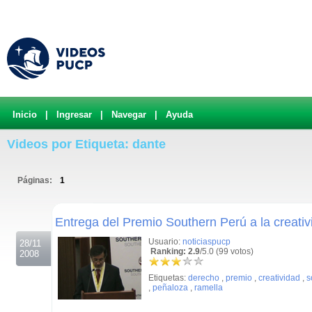
Inicio
|
Ingresar
|
Navegar
|
Ayuda
Videos por Etiqueta: dante
Páginas:
1
.
Entrega del Premio Southern Perú a la creat
Usuario:
noticiaspucp
28/11
Ranking: 2.9
/5.0 (99 votos)
2008
Etiquetas:
derecho
,
premio
,
creatividad
,
s
,
peñaloza
,
ramella