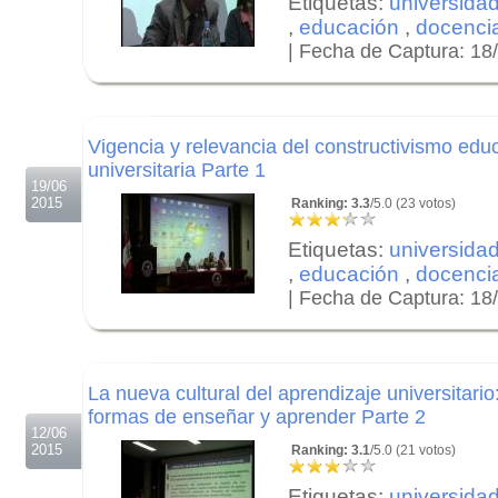
Etiquetas:
universida
,
educación
,
docenci
| Fecha de Captura: 18
.
.
.
Vigencia y relevancia del constructivismo edu
universitaria Parte 1
19/06
2015
Ranking: 3.3
/5.0 (23 votos)
Etiquetas:
universida
,
educación
,
docenci
| Fecha de Captura: 18
.
.
.
La nueva cultural del aprendizaje universitari
formas de enseñar y aprender Parte 2
12/06
2015
Ranking: 3.1
/5.0 (21 votos)
Etiquetas:
universida