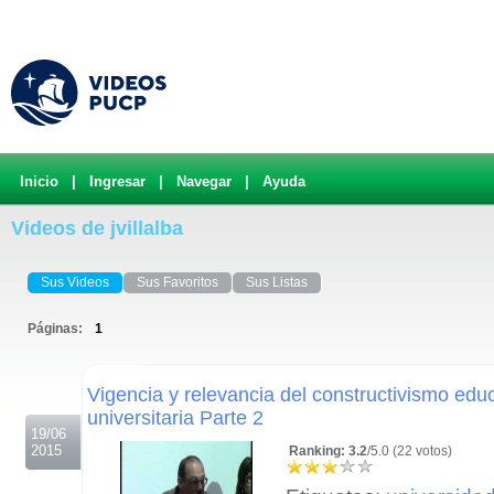
Inicio
|
Ingresar
|
Navegar
|
Ayuda
Videos de jvillalba
Sus Videos
Sus Favoritos
Sus Listas
Páginas:
1
.
Vigencia y relevancia del constructivismo edu
universitaria Parte 2
19/06
2015
Ranking: 3.2
/5.0 (22 votos)