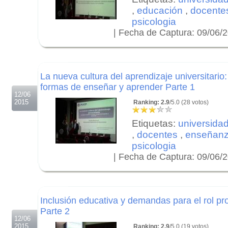
,
educación
,
docente
psicologia
| Fecha de Captura: 09/06/
.
.
.
La nueva cultura del aprendizaje universitario
formas de enseñar y aprender Parte 1
12/06
2015
Ranking: 2.9
/5.0 (28 votos)
Etiquetas:
universida
,
docentes
,
enseñan
psicologia
| Fecha de Captura: 09/06/
.
.
.
Inclusión educativa y demandas para el rol pro
Parte 2
12/06
2015
Ranking: 2.9
/5.0 (19 votos)