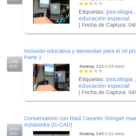
Etiquetas:
psicologia
,
educación especial
| Fecha de Captura: 04
.
.
.
Inclusión educativa y demandas para el rol pro
Parte 1
12/06
2015
Ranking: 3.1
/5.0 (18 votos)
Etiquetas:
psicologia
,
educación especial
| Fecha de Captura: 04
.
.
.
Conversatorio con Raúl Casanto Shingari maes
Asháninka (G-CAD)
29/04
2015
Ranking: 3.4
/5.0 (22 votos)