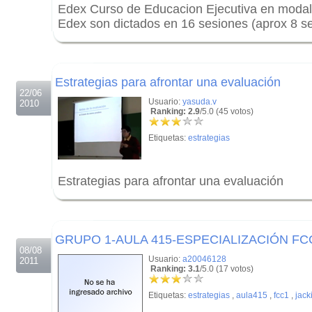
Edex Curso de Educacion Ejecutiva en modali
Edex son dictados en 16 sesiones (aprox 8 
.
.
Estrategias para afrontar una evaluación
22/06
Usuario:
yasuda.v
2010
Ranking: 2.9
/5.0 (45 votos)
Etiquetas:
estrategias
Estrategias para afrontar una evaluación
.
.
GRUPO 1-AULA 415-ESPECIALIZACIÓN F
08/08
Usuario:
a20046128
2011
Ranking: 3.1
/5.0 (17 votos)
Etiquetas:
estrategias
,
aula415
,
fcc1
,
jack