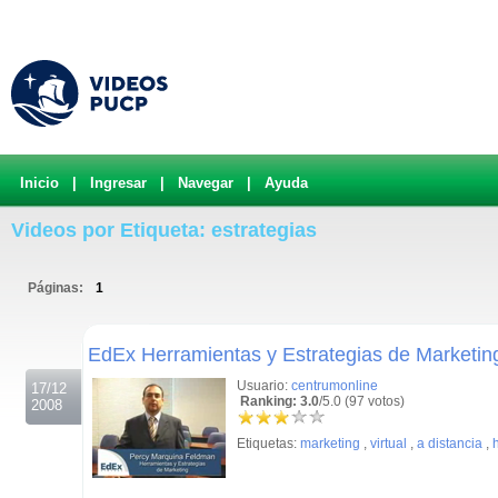
Inicio
|
Ingresar
|
Navegar
|
Ayuda
Videos por Etiqueta: estrategias
Páginas:
1
.
EdEx Herramientas y Estrategias de Marketin
Usuario:
centrumonline
17/12
Ranking: 3.0
/5.0 (97 votos)
2008
Etiquetas:
marketing
,
virtual
,
a distancia
,