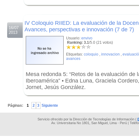
.
.
IV Coloquio RIIED: La evaluación de la Docen
16/07
Avances, perspectivas e innovación (7 de 7)
2013
Usuario:
envivo
Ranking: 3.1
/5.0 (21 votos)
Etiquetas:
coloquio
,
innovacion
,
evaluaci
avances
Mesa redonda 5: “Retos de la evaluación de 
Iberoamérica” • Edna Luna, Graciela Cordero
Jornet, Jesús González.
.
Páginas:
1
2
3
Siguiente
Servicio ofrecido por la Dirección de Tecnologías de Información (
Av. Universitaria No 1801, San Miguel, Lima - Perú | Teléf