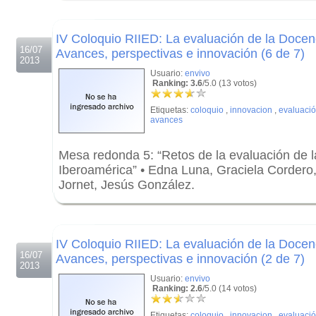
.
IV Coloquio RIIED: La evaluación de la Docen
16/07
Avances, perspectivas e innovación (6 de 7)
2013
Usuario:
envivo
Ranking: 3.6
/5.0 (13 votos)
Etiquetas:
coloquio
,
innovacion
,
evaluaci
avances
Mesa redonda 5: “Retos de la evaluación de 
Iberoamérica” • Edna Luna, Graciela Cordero
Jornet, Jesús González.
.
.
IV Coloquio RIIED: La evaluación de la Docen
16/07
Avances, perspectivas e innovación (2 de 7)
2013
Usuario:
envivo
Ranking: 2.6
/5.0 (14 votos)
Etiquetas:
coloquio
,
innovacion
,
evaluaci