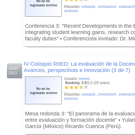
Etiquetas:
coloquio
,
innovacion
,
evaluaci
avances
Conferencia 3: "Recent Developments in the E
integrating student learning gains, research c
faculty duties" • Conferencista invitado: Dr. M
.
.
IV Coloquio RIIED: La evaluación de la Docen
16/07
Avances, perspectivas e innovación (3 de 7)
2013
Usuario:
envivo
Ranking: 3.5
/5.0 (20 votos)
Etiquetas:
coloquio
,
innovacion
,
evaluaci
avances
Mesa redonda 3: “El panorama de la evaluaci
entre evaluación y formación docente” • Yulan
García (México) Ricardo Cuenca (Perú).
.