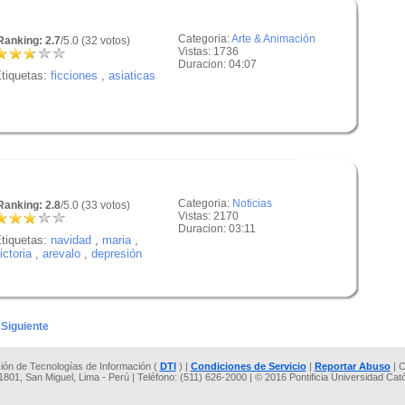
Categoria:
Arte & Animación
anking: 2.7
/5.0 (32 votos)
Vistas: 1736
Duracion: 04:07
tiquetas:
ficciones
,
asiaticas
Categoria:
Noticias
anking: 2.8
/5.0 (33 votos)
Vistas: 2170
Duracion: 03:11
tiquetas:
navidad
,
maria
,
ictoria
,
arevalo
,
depresión
Siguiente
cción de Tecnologías de Información (
DTI
) |
Condiciones de Servicio
|
Reportar Abuso
| C
 1801, San Miguel, Lima - Perú | Teléfono: (511) 626-2000 | © 2016 Pontificia Universidad Cat