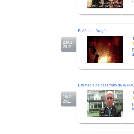
.
.
.
El Año del Dragón
R
23/01
2012
E
d
.
.
.
Estrategia de desarrollo de la PU
R
15/12
2011
E
b
.
.
.