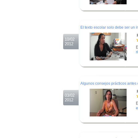
.
.
.
El texto escolar solo debe ser un
R
10/02
2012
E
r
.
.
.
Algunos consejos prácticos antes d
R
03/02
2012
E
e
.
.
.