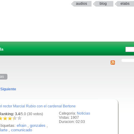
audios
blog
elabs
da
tas
Siguiente
 rector Marcial Rubio con el cardenal Bertone
Categoria:
Noticias
anking: 3.4
/5.0 (30 votos)
Vistas: 1907
Duracion: 02:03
tiquetas:
efrain
,
gonzales
,
larte
,
comunicado