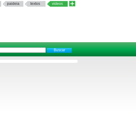
paideia
textos
videos