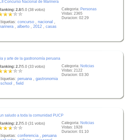
 LII Concurso Nacional de Marinera
Categoria:
Personas
anking: 2.8
/5.0 (38 votos)
Vistas: 2365
Duracion: 02:29
tiquetas:
concurso
,
nacional
,
arinera
,
alberto
,
2012
,
casas
ia y arte de la gastronomía peruana
Categoria:
Noticias
anking: 2.7
/5.0 (33 votos)
Vistas: 2122
Duracion: 03:30
tiquetas:
peruana
,
gastronomia
,
school
,
field
 un saludo a toda la comunidad PUCP
Categoria:
Noticias
anking: 2.7
/5.0 (31 votos)
Vistas: 1928
Duracion: 01:10
tiquetas:
conferencia
,
peruana