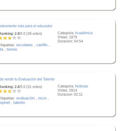
 instrumento más para el educador
Categoria:
Académica
anking: 2.9
/5.0 (39 votos)
Vistas: 1879
Duracion: 04:54
tiquetas:
escolares
,
carrillo
,
ita
,
textos
e rendir tu Evaluación del Talento
Categoria:
Noticias
anking: 2.8
/5.0 (31 votos)
Vistas: 2814
Duracion: 02:11
tiquetas:
evaluación
,
rocío
,
spinel
,
talento