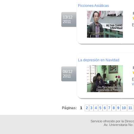
Ficciones Asiáticas
R
13/12
2011
E
.
.
.
La depresión en Navidad
R
06/12
2011
E
v
.
.
Páginas:
1
2
3
4
5
6
7
8
9
10
11
Servicio ofrecido por la Dire
Av. Universitaria No