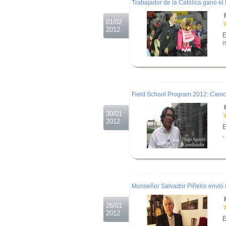
Trabajador de la Católica ganó el
R
01/02
2012
E
m
.
.
.
Field School Program 2012: Cienc
R
30/01
2012
E
.
.
.
Monseñor Salvador Piñeiro envió
R
26/01
2012
E