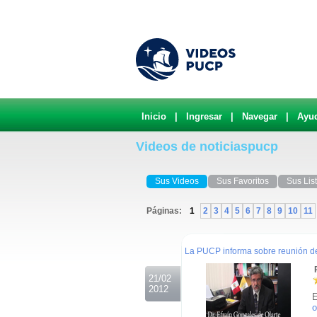
Inicio
|
Ingresar
|
Navegar
|
Ayu
Videos de noticiaspucp
Sus Videos
Sus Favoritos
Sus Lis
Páginas:
1
2
3
4
5
6
7
8
9
10
11
.
La PUCP informa sobre reunión del
R
21/02
2012
E
o