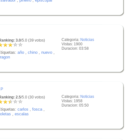
,
salvador
,
piñeiro
,
episcopal
Categoria:
Noticias
anking: 3.0
/5.0 (39 votos)
Vistas: 1900
Duracion: 03:58
tiquetas:
año
,
chino
,
nuevo
,
ragon
CP
Categoria:
Noticias
anking: 2.5
/5.0 (30 votos)
Vistas: 1958
Duracion: 05:50
tiquetas:
carlos
,
fosca
,
oletas
,
escalas