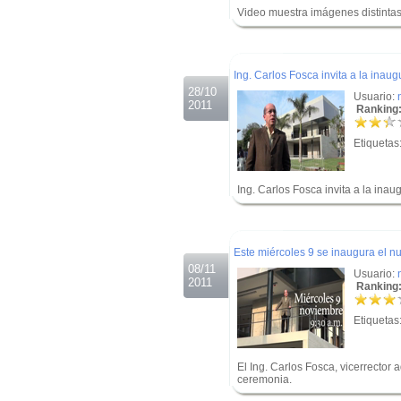
Video muestra imágenes distintas 
.
.
Ing. Carlos Fosca invita a la inau
28/10
Usuario:
2011
Ranking:
Etiquetas
Ing. Carlos Fosca invita a la ina
.
.
Este miércoles 9 se inaugura el n
08/11
Usuario:
2011
Ranking:
Etiquetas
El Ing. Carlos Fosca, vicerrector a
ceremonia.
.