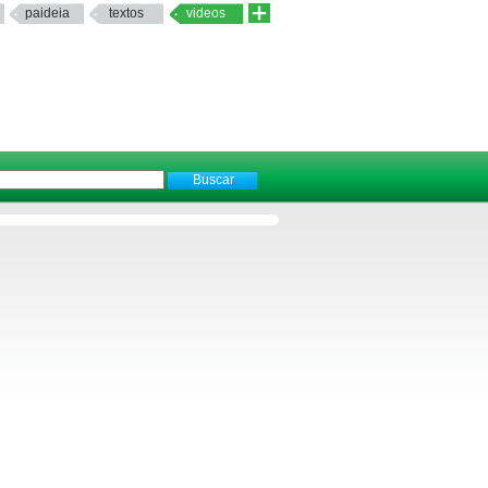
paideia
textos
videos