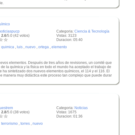
le.
uímico
noticiaspucp
Categoria:
Ciencia & Tecnología
 2.6
/5.0 (42 votos)
Vistas: 3123
Duracion: 05:40
:
quimica
,
luis
,
nuevo
,
ortega
,
elemento
nuevos elementos. Después de tres años de revisiones, un comité que
 de la química y la física en todo el mundo ha aceptado el trabajo de
ue ha sintetizado dos nuevos elementos químicos, el 114 y el 116. El
de manera muy didáctica este proceso tan complejo que puede durar
juestrem
Categoria:
Noticias
 2.8
/5.0 (38 votos)
Vistas: 1675
Duracion: 01:36
:
terrorismo
,
torres
,
nuevo