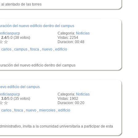
al atentado de las torres
guración del nuevo edificio dentro del campus
noticiaspucp
Categoria:
Noticias
 2.4
/5.0 (38 votos)
Vistas: 2254
Duracion: 00:48
:
carlos
,
campus
,
fosca
,
nuevo
,
edificio
uguración del nuevo edificio dentro del campus
uevo edificio del campus
noticiaspucp
Categoria:
Noticias
 3.0
/5.0 (35 votos)
Vistas: 1902
Duracion: 00:20
:
carlos
,
fosca
,
nuevo
,
miercoles
,
edificio
dministrativo, invita a la comunidad universitaria a participar de esta