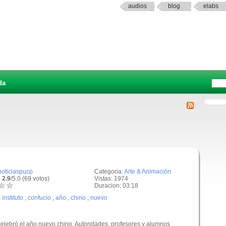
audios
blog
elabs
da
noticiaspucp
Categoria:
Arte & Animación
 2.9
/5.0 (69 votos)
Vistas: 1974
Duracion: 03:18
:
instituto
,
confucio
,
año
,
chino
,
nuevo
celebró el año nuevo chino. Autoridades, profesores y alumnos