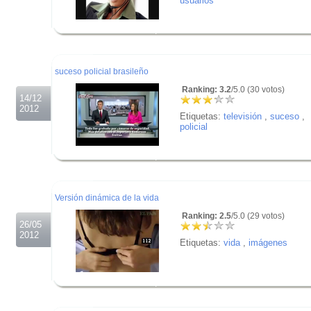
usuarios
.
.
.
suceso policial brasileño
Ranking: 3.2
/5.0 (30 votos)
14/12
2012
Etiquetas:
televisión
,
suceso
,
policial
.
.
.
Versión dinámica de la vida
Ranking: 2.5
/5.0 (29 votos)
26/05
2012
Etiquetas:
vida
,
imágenes
.
.
.