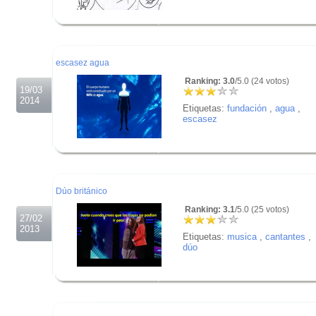
.
.
.
escasez agua
Ranking: 3.0
/5.0 (24 votos)
19/03
2014
Etiquetas:
fundación
,
agua
,
escasez
.
.
.
Dúo británico
Ranking: 3.1
/5.0 (25 votos)
27/02
2013
Etiquetas:
musica
,
cantantes
,
dúo
.
.
.