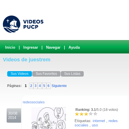
Inicio
|
Ingresar
|
Navegar
|
Ayuda
Videos de juestrem
Sus Videos
Sus Favoritos
Sus Listas
Páginas:
1
2
3
4
5
6
Siguiente
.
redessociales
Ranking: 3.1
/5.0 (18 votos)
30/08
2014
Etiquetas:
internet
,
redes
sociales
,
uso