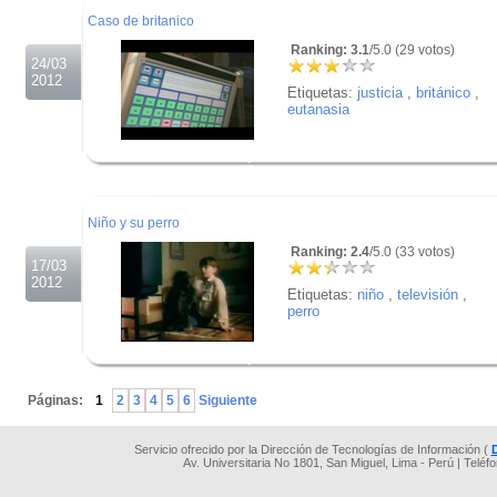
Caso de britanico
Ranking: 3.1
/5.0 (29 votos)
24/03
2012
Etiquetas:
justicia
,
británico
,
eutanasia
.
.
.
Niño y su perro
Ranking: 2.4
/5.0 (33 votos)
17/03
2012
Etiquetas:
niño
,
televisión
,
perro
.
.
Páginas:
1
2
3
4
5
6
Siguiente
Servicio ofrecido por la Dirección de Tecnologías de Información (
Av. Universitaria No 1801, San Miguel, Lima - Perú | Teléf