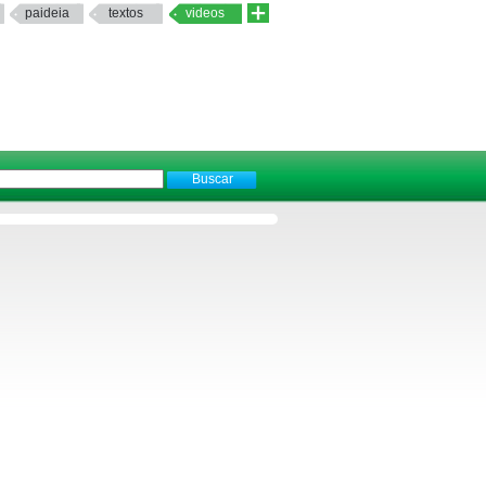
paideia
textos
videos