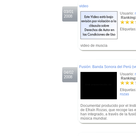
video
03/01
Usuario:
2008
Ranking:
Etiquetas
video de muscia
.
.
Fusión: Banda Sonora del Perú (ve
04/02
Usuario:
2008
Ranking:
Etiquetas
rozas
Documental producido por el Insti
de Efraín Rozas, que recoge las e
han integrado, a través de la fus
música mundial.
.
.