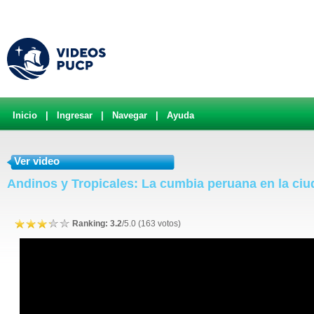
Inicio
|
Ingresar
|
Navegar
|
Ayuda
Ver video
Andinos y Tropicales: La cumbia peruana en la ciu
Ranking: 3.2
/5.0 (163 votos)