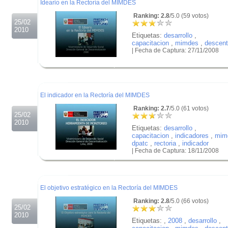
Ideario en la Rectoría del MIMDES
Ranking: 2.8
/5.0 (59 votos)
25/02
2010
Etiquetas:
desarrollo
,
capacitacion
,
mimdes
,
descent
| Fecha de Captura: 27/11/2008
.
.
.
El indicador en la Rectoría del MIMDES
Ranking: 2.7
/5.0 (61 votos)
25/02
2010
Etiquetas:
desarrollo
,
capacitacion
,
indicadores
,
mim
dpatc
,
rectoria
,
indicador
| Fecha de Captura: 18/11/2008
.
.
.
El objetivo estratégico en la Rectoría del MIMDES
Ranking: 2.8
/5.0 (66 votos)
25/02
2010
Etiquetas:
,
2008
,
desarrollo
,