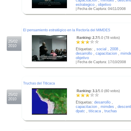
capacitacion
,
mimdes
,
descent
estrategico
,
objetivo
| Fecha de Captura: 04/11/2008
.
.
.
El pensamiento estratégico en la Rectoría del MIMDES
Ranking: 2.7
/5.0 (78 votos)
25/02
2010
Etiquetas:
,
social
,
2008
,
desarrollo
,
capacitacion
,
mimd
objetivo
| Fecha de Captura: 17/10/2008
.
.
.
Truchas del Titicaca
Ranking: 3.1
/5.0 (80 votos)
25/02
2010
Etiquetas:
desarrollo
,
capacitacion
,
mimdes
,
descent
dpatc
,
titicaca
,
truchas
.
.
.