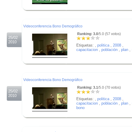
.
.
.
Videoconferencia Bono Demográfico
Ranking: 3.0
/5.0 (57 votos)
25/02
2010
Etiquetas:
,
politica
,
2008
,
capacitacion
,
población
,
plan
,
.
.
.
Videoconferencia Bono Demográfico
Ranking: 3.1
/5.0 (70 votos)
25/02
2010
Etiquetas:
,
politica
,
2008
,
capacitacion
,
población
,
plan
,
bono
.
.
.