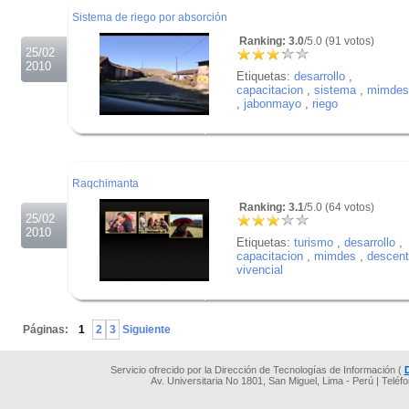
Sistema de riego por absorción
Ranking: 3.0
/5.0 (91 votos)
25/02
2010
Etiquetas:
desarrollo
,
capacitacion
,
sistema
,
mimdes
,
jabonmayo
,
riego
.
.
.
Raqchimanta
Ranking: 3.1
/5.0 (64 votos)
25/02
2010
Etiquetas:
turismo
,
desarrollo
,
capacitacion
,
mimdes
,
descent
vivencial
.
.
Páginas:
1
2
3
Siguiente
Servicio ofrecido por la Dirección de Tecnologías de Información (
Av. Universitaria No 1801, San Miguel, Lima - Perú | Teléf