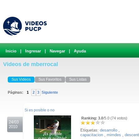
Inicio
|
Ingresar
|
Navegar
|
Ayuda
Videos de mberrocal
Sus Videos
Sus Favoritos
Sus Listas
Páginas:
1
2
3
Siguiente
.
Si es posible o no
Ranking: 3.0
/5.0 (74 votos)
24/03
2010
Etiquetas:
desarrollo
,
capacitacion
,
mimdes
,
descent