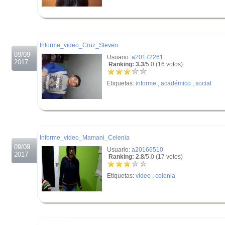
.
.
Informe_video_Cruz_Steven
09/09
Usuario:
a20172261
2017
Ranking: 3.3
/5.0 (16 votos)
Etiquetas:
informe
,
académico
,
social
.
.
Informe_video_Mamani_Celenia
09/09
Usuario:
a20166510
2017
Ranking: 2.8
/5.0 (17 votos)
Etiquetas:
video
,
celenia
.
.