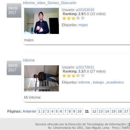
Informe_video_Gomez_Giancarlo
09/09
Usuario:
a20163030
2017
Ranking: 2.9
/5.0 (15 votos)
Etiquetas:
majes
majes
.
.
Informe
09/09
Usuario:
a20170831
2017
Ranking: 3.3
/5.0 (27 votos)
Etiquetas:
informe
,
trabajo
,
académico
Mi informe
.
Páginas:
Anterior
1
2
3
4
5
6
7
8
9
10
11
12
13
14
15
16
17
Servicio ofrecido por la Dirección de Tecnologías de Información (
Av. Universitaria No 1801, San Miguel, Lima - Perú | Teléf