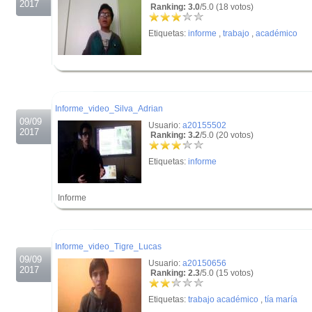
2017
Ranking: 3.0
/5.0 (18 votos)
Etiquetas:
informe
,
trabajo
,
académico
.
.
Informe_video_Silva_Adrian
09/09
Usuario:
a20155502
2017
Ranking: 3.2
/5.0 (20 votos)
Etiquetas:
informe
Informe
.
.
Informe_video_Tigre_Lucas
09/09
Usuario:
a20150656
2017
Ranking: 2.3
/5.0 (15 votos)
Etiquetas:
trabajo académico
,
tía maría