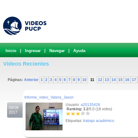
Inicio
|
Ingresar
|
Navegar
|
Ayuda
Videos Recientes
Páginas:
Anterior
1
2
3
4
5
6
7
8
9
10
11
12
13
14
15
16
17
.
Informe_video_Valera_Jason
Usuario:
a20135426
09/09
Ranking: 3.2
/5.0 (18 votos)
2017
Etiquetas:
trabajo académico
.