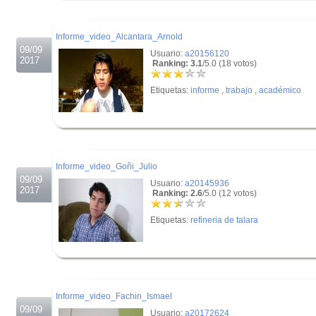
.
Informe_video_Alcantara_Arnold
09/09
Usuario:
a20156120
2017
Ranking: 3.1
/5.0 (18 votos)
Etiquetas:
informe
,
trabajo
,
académico
.
.
Informe_video_Goñi_Julio
09/09
Usuario:
a20145936
2017
Ranking: 2.6
/5.0 (12 votos)
Etiquetas:
refineria de talara
.
.
Informe_video_Fachin_Ismael
09/09
Usuario:
a20172624