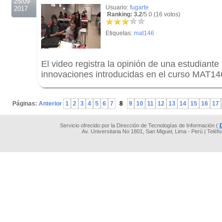
25/09
Usuario:
fugarte
2017
Ranking: 3.2
/5.0 (16 votos)
Etiquetas:
mat146
El video registra la opinión de una estudiante
innovaciones introducidas en el curso MAT14
.
Páginas:
Anterior
1
2
3
4
5
6
7
8
9
10
11
12
13
14
15
16
17
Servicio ofrecido por la Dirección de Tecnologías de Información (
Av. Universitaria No 1801, San Miguel, Lima - Perú | Teléf