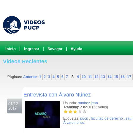
Inicio
|
Ingresar
|
Navegar
|
Ayuda
Videos Recientes
Páginas:
Anterior
1
2
3
4
5
6
7
8
9
10
11
12
13
14
15
16
17
.
Entrevista con Álvaro Núñez
Usuario:
ramirez.jean
01/12
Ranking: 2.8
/5.0 (23 votos)
2017
Etiquetas:
pucp
,
facultad de derecho
,
saul
Álvaro núñez