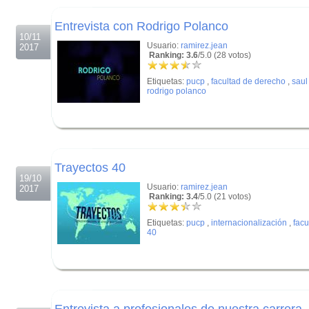
.
Entrevista con Rodrigo Polanco
10/11
Usuario:
ramirez.jean
2017
Ranking: 3.6
/5.0 (28 votos)
Etiquetas:
pucp
,
facultad de derecho
,
saul
rodrigo polanco
.
.
Trayectos 40
19/10
Usuario:
ramirez.jean
2017
Ranking: 3.4
/5.0 (21 votos)
Etiquetas:
pucp
,
internacionalización
,
facu
40
.
.