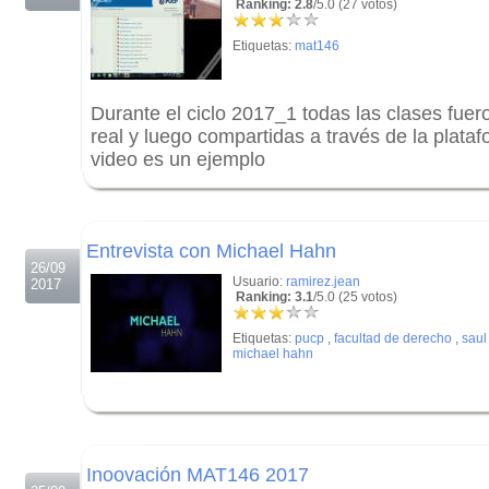
Ranking: 2.8
/5.0 (27 votos)
Etiquetas:
mat146
Durante el ciclo 2017_1 todas las clases fuer
real y luego compartidas a través de la plat
video es un ejemplo
.
.
Entrevista con Michael Hahn
26/09
Usuario:
ramirez.jean
2017
Ranking: 3.1
/5.0 (25 votos)
Etiquetas:
pucp
,
facultad de derecho
,
saul
michael hahn
.
.
Inoovación MAT146 2017