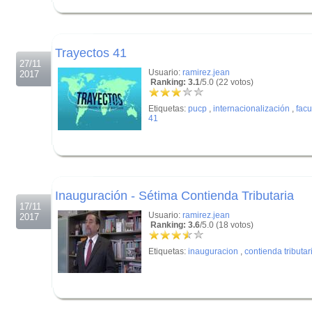
.
.
Trayectos 41
27/11
Usuario:
ramirez.jean
2017
Ranking: 3.1
/5.0 (22 votos)
Etiquetas:
pucp
,
internacionalización
,
facu
41
.
.
Inauguración - Sétima Contienda Tributaria
17/11
Usuario:
ramirez.jean
2017
Ranking: 3.6
/5.0 (18 votos)
Etiquetas:
inauguracion
,
contienda tributar
.