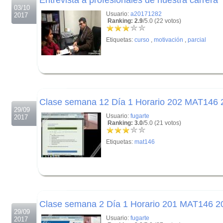
Entrevista a profesionales de nuestra carrera
03/10
Usuario:
a20171282
2017
Ranking: 2.9
/5.0 (22 votos)
Etiquetas:
curso
,
motivación
,
parcial
.
.
Clase semana 12 Día 1 Horario 202 MAT146
29/09
Usuario:
fugarte
2017
Ranking: 3.0
/5.0 (21 votos)
Etiquetas:
mat146
.
.
Clase semana 2 Día 1 Horario 201 MAT146 2
29/09
Usuario:
fugarte
2017