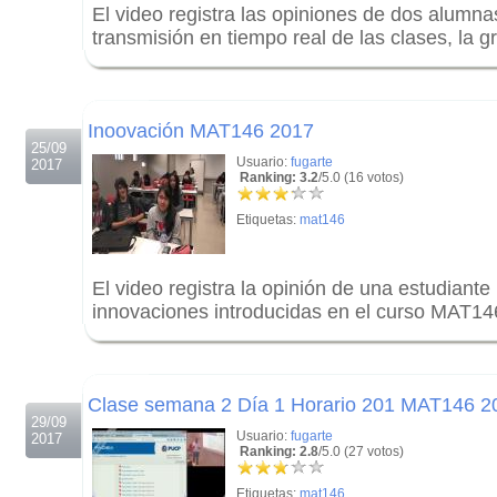
El video registra las opiniones de dos alumna
transmisión en tiempo real de las clases, la 
.
.
Inoovación MAT146 2017
25/09
Usuario:
fugarte
2017
Ranking: 3.2
/5.0 (16 votos)
Etiquetas:
mat146
El video registra la opinión de una estudiante
innovaciones introducidas en el curso MAT14
.
.
Clase semana 2 Día 1 Horario 201 MAT146 2
29/09
Usuario:
fugarte
2017
Ranking: 2.8
/5.0 (27 votos)
Etiquetas:
mat146