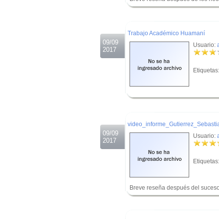
.
.
Trabajo Académico Huamaní
09/09
Usuario:
2017
Etiquetas
.
.
video_informe_Gutierrez_Sebasti
09/09
Usuario:
2017
Etiquetas
Breve reseña después del suceso
.
.