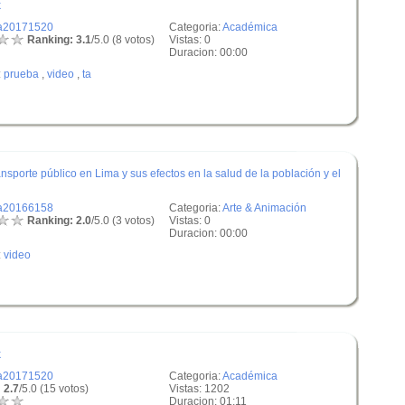
k
a20171520
Categoria:
Académica
Ranking: 3.1
/5.0 (8 votos)
Vistas: 0
Duracion: 00:00
:
prueba
,
video
,
ta
ansporte público en Lima y sus efectos en la salud de la población y el
a20166158
Categoria:
Arte & Animación
Ranking: 2.0
/5.0 (3 votos)
Vistas: 0
Duracion: 00:00
:
video
k
a20171520
Categoria:
Académica
 2.7
/5.0 (15 votos)
Vistas: 1202
Duracion: 01:11