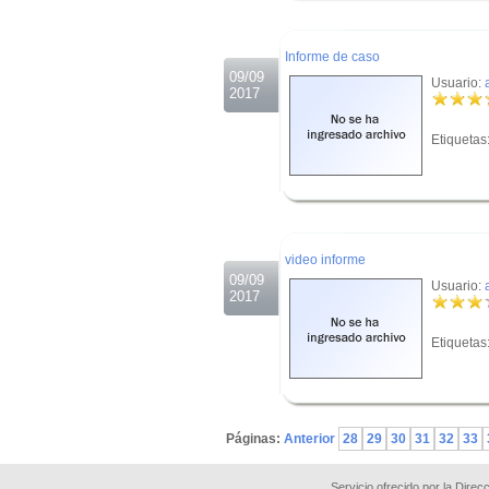
.
Informe de caso
09/09
Usuario:
2017
Etiquetas
.
.
video informe
09/09
Usuario:
2017
Etiquetas
.
Páginas:
Anterior
28
29
30
31
32
33
Servicio ofrecido por la Dire