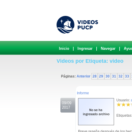
Inicio
|
Ingresar
|
Navegar
|
Ayu
Videos por Etiqueta: video
Páginas:
Anterior
28
29
30
31
32
33
.
Informe
Usuario:
09/09
2017
Etiquetas
Breve reseña después de los hec