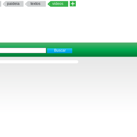
paideia
textos
videos