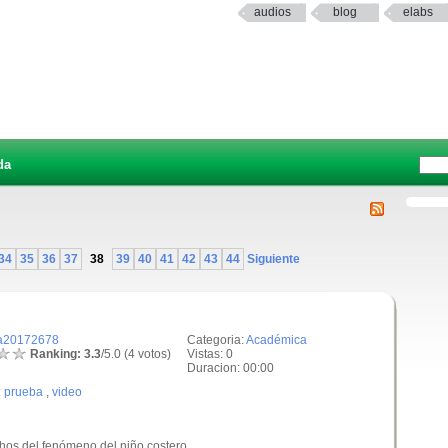
audios
blog
elabs
da
34
35
36
37
38
39
40
41
42
43
44
Siguiente
a20172678
Categoria:
Académica
Ranking: 3.3
/5.0 (4 votos)
Vistas: 0
Duracion: 00:00
:
prueba
,
video
hos del fenómeno del niño costero