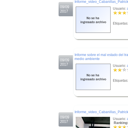
Informe_video_Cabanillas_Patric
09/09
Usuario:
2017
Etiquetas
.
.
Informe sobre el mal estado del tr
medio ambiente
09/09
2017
Usuario:
Etiquetas
.
.
Informe_video_Cabanillas_Patric
09/09
Usuario:
2017
Ranking: