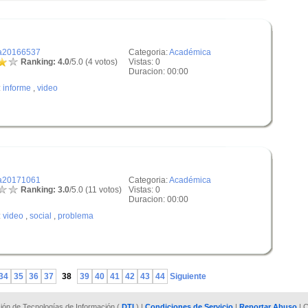
a20166537
Categoria:
Académica
Ranking: 4.0
/5.0 (4 votos)
Vistas: 0
Duracion: 00:00
:
informe
,
video
a20171061
Categoria:
Académica
Ranking: 3.0
/5.0 (11 votos)
Vistas: 0
Duracion: 00:00
:
video
,
social
,
problema
34
35
36
37
38
39
40
41
42
43
44
Siguiente
cción de Tecnologías de Información (
DTI
) |
Condiciones de Servicio
|
Reportar Abuso
| C