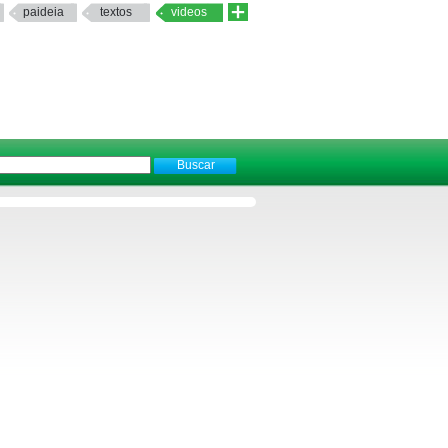
paideia
textos
videos