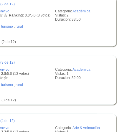
(2 de 12)
envivo
Categoria:
Académica
Ranking: 3.3
/5.0 (8 votos)
Vistas: 2
Duracion: 33:50
:
turismo
,
rural
 (2 de 12)
(3 de 12)
envivo
Categoria:
Académica
 2.8
/5.0 (13 votos)
Vistas: 1
Duracion: 32:00
:
turismo
,
rural
 (3 de 12)
(4 de 12)
envivo
Categoria:
Arte & Animación