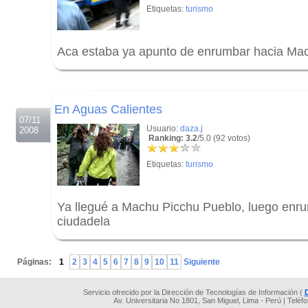
Etiquetas:
turismo
Aca estaba ya apunto de enrumbar hacia Ma
.
.
En Aguas Calientes
07/11
Usuario:
daza.j
2008
Ranking: 3.2
/5.0 (92 votos)
Etiquetas:
turismo
Ya llegué a Machu Picchu Pueblo, luego enr
ciudadela
.
Páginas:
1
2
3
4
5
6
7
8
9
10
11
Siguiente
Servicio ofrecido por la Dirección de Tecnologías de Información (
Av. Universitaria No 1801, San Miguel, Lima - Perú | Teléf