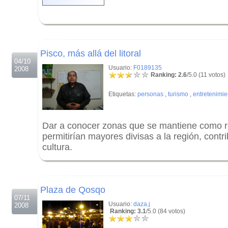
.
.
Pisco, más allá del litoral
04/10
Usuario:
F0189135
2008
Ranking: 2.6
/5.0 (11 votos)
Etiquetas:
personas
,
turismo
,
entretenimi
Dar a conocer zonas que se mantiene como rc
permitirían mayores divisas a la región, cont
cultura.
.
.
Plaza de Qosqo
07/11
Usuario:
daza.j
2008
Ranking: 3.1
/5.0 (84 votos)