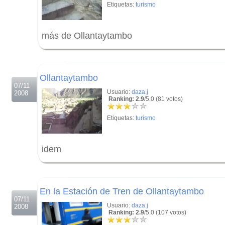
Etiquetas:
turismo
más de Ollantaytambo
.
.
Ollantaytambo
07/11
Usuario:
daza.j
2008
Ranking: 2.9
/5.0 (81 votos)
Etiquetas:
turismo
idem
.
.
En la Estación de Tren de Ollantaytambo
07/11
Usuario:
daza.j
2008
Ranking: 2.9
/5.0 (107 votos)