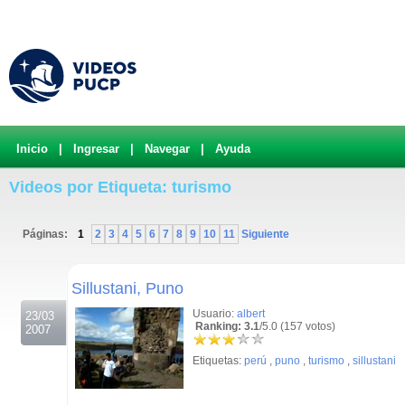
Inicio
|
Ingresar
|
Navegar
|
Ayuda
Videos por Etiqueta: turismo
Páginas:
1
2
3
4
5
6
7
8
9
10
11
Siguiente
.
Sillustani, Puno
Usuario:
albert
23/03
Ranking: 3.1
/5.0 (157 votos)
2007
Etiquetas:
perú
,
puno
,
turismo
,
sillustani