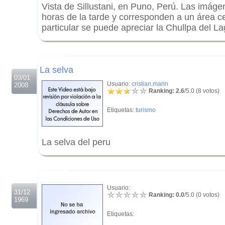
Vista de Sillustani, en Puno, Perú. Las imáge
horas de la tarde y corresponden a un área c
particular se puede apreciar la Chullpa del La
.
.
La selva
03/01
Usuario:
cristian.marin
2008
Ranking: 2.6
/5.0 (8 votos)
Etiquetas:
turismo
La selva del peru
.
.
Usuario:
31/12
Ranking: 0.0
/5.0 (0 votos)
1969
Etiquetas: