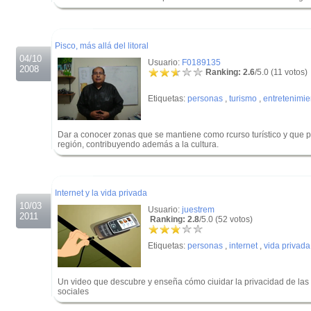
.
.
Pisco, más allá del litoral
04/10
Usuario:
F0189135
2008
Ranking: 2.6
/5.0 (11 votos)
Etiquetas:
personas
,
turismo
,
entretenimi
Dar a conocer zonas que se mantiene como rcurso turístico y que pe
región, contribuyendo además a la cultura.
.
.
Internet y la vida privada
10/03
Usuario:
juestrem
2011
Ranking: 2.8
/5.0 (52 votos)
Etiquetas:
personas
,
internet
,
vida privada
Un video que descubre y enseña cómo ciuidar la privacidad de las 
sociales
.