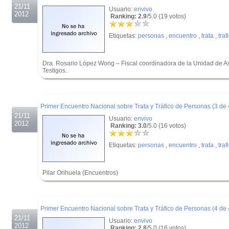
21/11
Usuario:
envivo
2012
Ranking: 2.9
/5.0 (19 votos)
Etiquetas:
personas
,
encuentro
,
trata
,
traf
Dra. Rosario López Wong – Fiscal coordinadora de la Unidad de Asi
Testigos.
.
.
Primer Encuentro Nacional sobre Trata y Tráfico de Personas (3 de 
21/11
Usuario:
envivo
2012
Ranking: 3.0
/5.0 (16 votos)
Etiquetas:
personas
,
encuentro
,
trata
,
traf
Pilar Orihuela (Encuentros)
.
.
Primer Encuentro Nacional sobre Trata y Tráfico de Personas (4 de 
21/11
Usuario:
envivo
2012
Ranking: 2.8
/5.0 (16 votos)