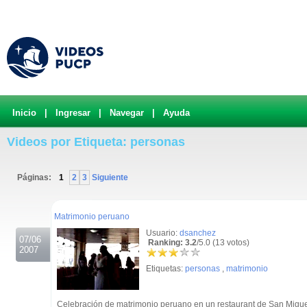
Inicio
|
Ingresar
|
Navegar
|
Ayuda
Videos por Etiqueta: personas
Páginas:
1
2
3
Siguiente
.
Matrimonio peruano
Usuario:
dsanchez
07/06
Ranking: 3.2
/5.0 (13 votos)
2007
Etiquetas:
personas
,
matrimonio
Celebración de matrimonio peruano en un restaurant de San Migu