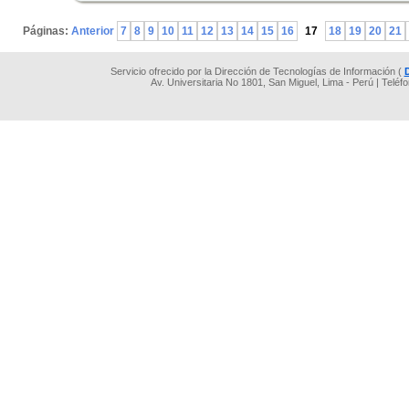
.
Páginas:
Anterior
7
8
9
10
11
12
13
14
15
16
17
18
19
20
21
Servicio ofrecido por la Dirección de Tecnologías de Información (
Av. Universitaria No 1801, San Miguel, Lima - Perú | Teléf