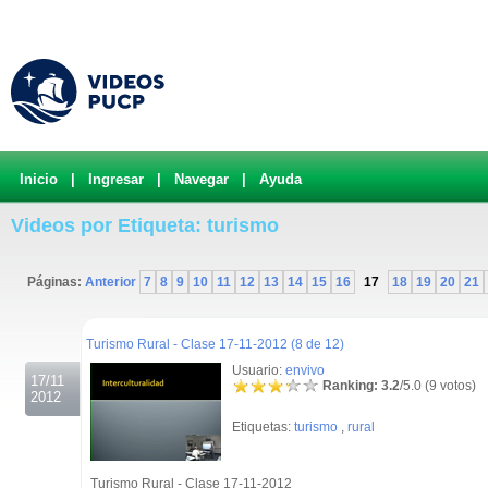
Inicio
|
Ingresar
|
Navegar
|
Ayuda
Videos por Etiqueta: turismo
Páginas:
Anterior
7
8
9
10
11
12
13
14
15
16
17
18
19
20
21
.
Turismo Rural - Clase 17-11-2012 (8 de 12)
Usuario:
envivo
17/11
Ranking: 3.2
/5.0 (9 votos)
2012
Etiquetas:
turismo
,
rural
Turismo Rural - Clase 17-11-2012