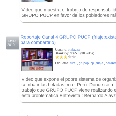
Video que muestra el trabajo de responsabilid
GRUPO PUCP en favor de los pobladores más
.
.
Reportaje Canal 4 GRUPO PUCP (friaje:existe
13/09
para combartirlo)
2010
Usuario:
b.alayza
Ranking: 3.2
/5.0 (98 votos)
Etiquetas:
rural
,
grupopucp
,
friaje
,
beranr
Video que expone el pobre sistema de organi
combatir las heladas en el Perú. Donde se mu
trabajo que GRUPO PUCP viene realizando e
esta problemática.Entrevista : Bernardo Alay
.
.