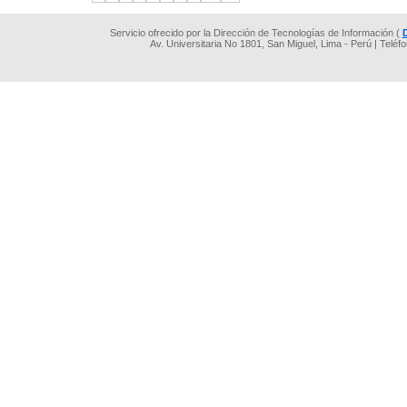
Servicio ofrecido por la Dirección de Tecnologías de Información (
Av. Universitaria No 1801, San Miguel, Lima - Perú | Teléf