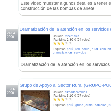
Este video muestar algunos detalles a tener e
construcción de las bombas de ariete
.
.
Dramatización de la atención en los servicios 
24/04
Usuario:
mbernales
2009
Ranking: 2.8
/5.0 (94 votos)
Etiquetas:
perú
,
red
,
salud
,
rural
,
comunit
dramatización
,
servicios
Dramatización de la atención en los servicios 
.
.
Grupo de Apoyo al Sector Rural (GRUPO-PU
16/06
Usuario:
climadecambios
2009
Ranking: 3.1
/5.0 (97 votos)
Etiquetas:
perú
,
grupo
,
clima
,
cambios
,
ru