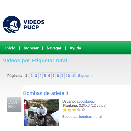
Inicio
|
Ingresar
|
Navegar
|
Ayuda
Videos por Etiqueta: rural
Páginas:
1
2
3
4
5
6
7
8
9
10
11
Siguiente
.
Bombas de ariete 1
Usuario:
accostupa.j
25/07
Ranking: 3.3
/5.0 (12 votos)
2008
Etiquetas:
bombas
,
rural