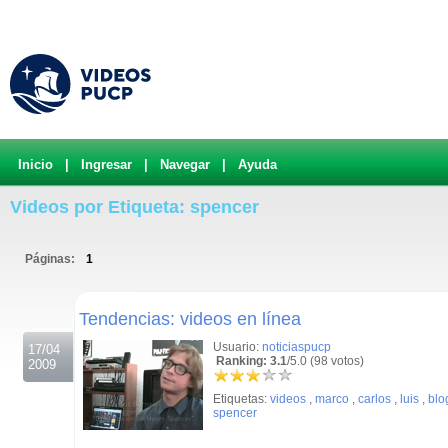
Inicio
|
Ingresar
|
Navegar
|
Ayuda
Videos por Etiqueta: spencer
Páginas:
1
.
Tendencias: videos en línea
Usuario:
noticiaspucp
17/04
Ranking: 3.1
/5.0 (98 votos)
2009
Etiquetas:
videos
,
marco
,
carlos
,
luis
,
blo
spencer