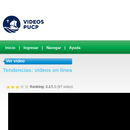
Inicio
|
Ingresar
|
Navegar
|
Ayuda
Ver video
Tendencias: videos en línea
Ranking: 3.1
/5.0 (97 votos)