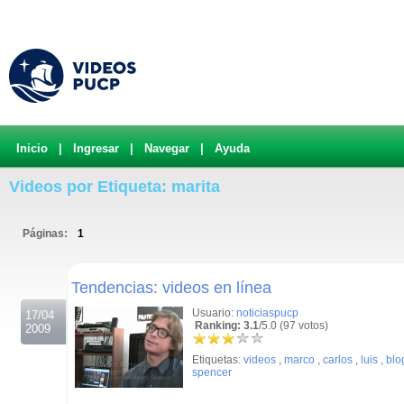
Inicio
|
Ingresar
|
Navegar
|
Ayuda
Videos por Etiqueta: marita
Páginas:
1
.
Tendencias: videos en línea
Usuario:
noticiaspucp
17/04
Ranking: 3.1
/5.0 (97 votos)
2009
Etiquetas:
videos
,
marco
,
carlos
,
luis
,
blo
spencer