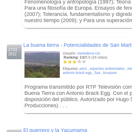
Fenomenología y antropología (1997); Teoría d
Para una filosofía de Europa. Ensayos de fen
(2007); Tolerancia, fundamentalismo y dignid
nuestro tiempo (2009); y Para una superación d
.
.
La buena tierra - Potencialidades de San Mart
27/11
Usuario:
mediateca-cia
2012
Ranking: 3.0
/5.0 (34 votos)
Etiquetas:
perú
,
aspectos ambientales
,
mi
antonio brack egg
,
3aa
,
bosques
Programa transmitido por RTP Televisión como
Buena Tierra con Antonio Brack Egg. Con el 
disposición del público. Autorizado por Hugo 
Producciones) . . .
.
.
El guerrero y la Yacumama