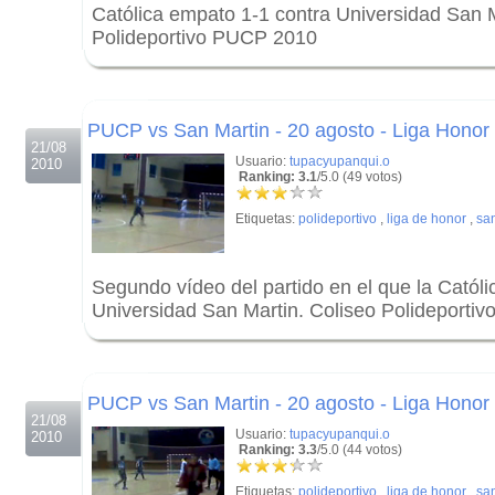
Católica empato 1-1 contra Universidad San M
Polideportivo PUCP 2010
.
.
PUCP vs San Martin - 20 agosto - Liga Honor
21/08
Usuario:
tupacyupanqui.o
2010
Ranking: 3.1
/5.0 (49 votos)
Etiquetas:
polideportivo
,
liga de honor
,
sa
Segundo vídeo del partido en el que la Catól
Universidad San Martin. Coliseo Polideporti
.
.
PUCP vs San Martin - 20 agosto - Liga Honor
21/08
Usuario:
tupacyupanqui.o
2010
Ranking: 3.3
/5.0 (44 votos)
Etiquetas:
polideportivo
,
liga de honor
,
sa