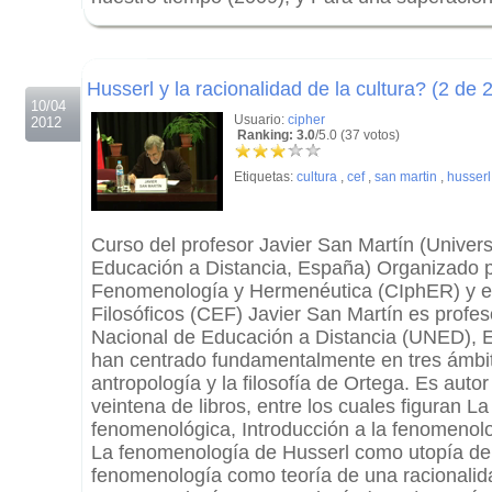
.
.
Husserl y la racionalidad de la cultura? (2 de 2
10/04
Usuario:
cipher
2012
Ranking: 3.0
/5.0 (37 votos)
Etiquetas:
cultura
,
cef
,
san martin
,
husserl
Curso del profesor Javier San Martín (Univer
Educación a Distancia, España) Organizado p
Fenomenología y Hermenéutica (CIphER) y el
Filosóficos (CEF) Javier San Martín es profes
Nacional de Educación a Distancia (UNED), E
han centrado fundamentalmente en tres ámbit
antropología y la filosofía de Ortega. Es auto
veintena de libros, entre los cuales figuran L
fenomenológica, Introducción a la fenomenolo
La fenomenología de Husserl como utopía de 
fenomenología como teoría de una racionalida