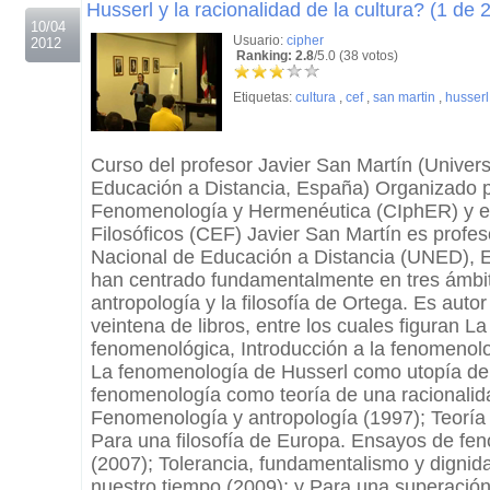
Husserl y la racionalidad de la cultura? (1 de 2
10/04
Usuario:
cipher
2012
Ranking: 2.8
/5.0 (38 votos)
Etiquetas:
cultura
,
cef
,
san martin
,
husserl
Curso del profesor Javier San Martín (Univer
Educación a Distancia, España) Organizado p
Fenomenología y Hermenéutica (CIphER) y el
Filosóficos (CEF) Javier San Martín es profes
Nacional de Educación a Distancia (UNED), E
han centrado fundamentalmente en tres ámbit
antropología y la filosofía de Ortega. Es auto
veintena de libros, entre los cuales figuran L
fenomenológica, Introducción a la fenomenolo
La fenomenología de Husserl como utopía de 
fenomenología como teoría de una racionalida
Fenomenología y antropología (1997); Teoría d
Para una filosofía de Europa. Ensayos de fen
(2007); Tolerancia, fundamentalismo y dignid
nuestro tiempo (2009); y Para una superación d