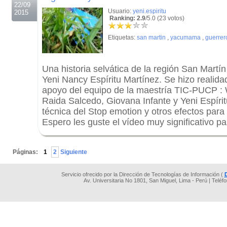
22/09
Usuario:
yeni.espiritu
2015
Ranking: 2.9
/5.0 (23 votos)
Etiquetas:
san martin
,
yacumama
,
guerrer
Una historia selvática de la región San Martín
Yeni Nancy Espíritu Martínez. Se hizo realida
apoyo del equipo de la maestría TIC-PUCP :
Raida Salcedo, Giovana Infante y Yeni Espíri
técnica del Stop emotion y otros efectos para 
Espero les guste el vídeo muy significativo pa
.
Páginas:
1
2
Siguiente
Servicio ofrecido por la Dirección de Tecnologías de Información (
Av. Universitaria No 1801, San Miguel, Lima - Perú | Teléf