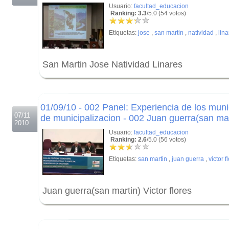
Usuario:
facultad_educacion
Ranking: 3.3
/5.0 (54 votos)
Etiquetas:
jose
,
san martin
,
natividad
,
lin
San Martin Jose Natividad Linares
.
.
01/09/10 - 002 Panel: Experiencia de los munic
07/11
de municipalizacion - 002 Juan guerra(san mart
2010
Usuario:
facultad_educacion
Ranking: 2.6
/5.0 (56 votos)
Etiquetas:
san martin
,
juan guerra
,
victor f
Juan guerra(san martin) Victor flores
.
.