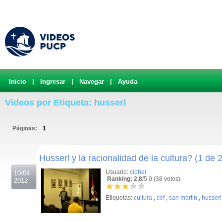
Inicio
|
Ingresar
|
Navegar
|
Ayuda
Videos por Etiqueta: husserl
Páginas:
1
.
Husserl y la racionalidad de la cultura? (1 de 2
Usuario:
cipher
10/04
Ranking: 2.8
/5.0 (38 votos)
2012
Etiquetas:
cultura
,
cef
,
san martin
,
husserl