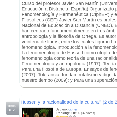
Curso del profesor Javier San Martín (Univer
Educación a Distancia, España) Organizado p
Fenomenología y Hermenéutica (CIphER) y el
Filosóficos (CEF) Javier San Martín es profes
Nacional de Educación a Distancia (UNED), E
han centrado fundamentalmente en tres ámbit
antropología y la filosofía de Ortega. Es auto
veintena de libros, entre los cuales figuran L
fenomenológica, Introducción a la fenomenolo
La fenomenología de Husserl como utopía de 
fenomenología como teoría de una racionalida
Fenomenología y antropología (1997); Teoría d
Para una filosofía de Europa. Ensayos de fen
(2007); Tolerancia, fundamentalismo y dignid
nuestro tiempo (2009); y Para una superación d
.
.
Husserl y la racionalidad de la cultura? (2 de 2
10/04
Usuario:
cipher
2012
Ranking: 3.0
/5.0 (37 votos)