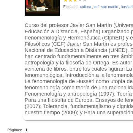
Etiquetas:
cultura
,
cef
,
san martin
,
husserl
Curso del profesor Javier San Martín (Univer
Educación a Distancia, España) Organizado p
Fenomenología y Hermenéutica (CIphER) y el
Filosóficos (CEF) Javier San Martín es profes
Nacional de Educación a Distancia (UNED), E
han centrado fundamentalmente en tres ámbit
antropología y la filosofía de Ortega. Es auto
veintena de libros, entre los cuales figuran L
fenomenológica, Introducción a la fenomenolo
La fenomenología de Husserl como utopía de 
fenomenología como teoría de una racionalida
Fenomenología y antropología (1997); Teoría d
Para una filosofía de Europa. Ensayos de fen
(2007); Tolerancia, fundamentalismo y dignid
nuestro tiempo (2009); y Para una superación d
.
Páginas:
1