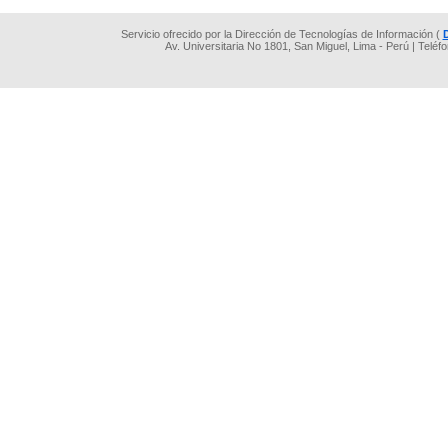
Servicio ofrecido por la Dirección de Tecnologías de Información (
Av. Universitaria No 1801, San Miguel, Lima - Perú | Teléf