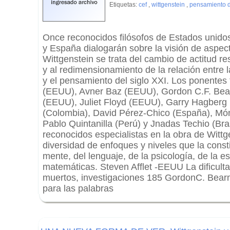
Etiquetas:
cef
,
wittgenstein
,
pensamiento de
Once reconocidos filósofos de Estados unidos
y España dialogarán sobre la visión de aspec
Wittgenstein se trata del cambio de actitud re
y al redimensionamiento de la relación entre l
y el pensamiento del siglo XXI. Los ponentes 
(EEUU), Avner Baz (EEUU), Gordon C.F. Bea
(EEUU), Juliet Floyd (EEUU), Garry Hagberg
(Colombia), David Pérez-Chico (España), Món
Pablo Quintanilla (Perú) y Jnadas Techio (Bras
reconocidos especialistas en la obra de Wittg
diversidad de enfoques y niveles que la constit
mente, del lenguaje, de la psicología, de la es
matemáticas. Steven Afflet -EEUU La dificultad
muertos, investigaciones 185 GordonC. Bear
para las palabras
.
.