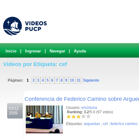
Inicio
|
Ingresar
|
Navegar
|
Ayuda
Videos por Etiqueta: cef
Páginas:
1
2
3
4
5
6
7
8
9
10
11
Siguiente
.
Conferencia de Federico Camino sobre Argue
Usuario:
erichluna
03/12
Ranking: 3.2
/5.0 (97 votos)
2009
Etiquetas:
arguedas
,
cef
,
federíco camino