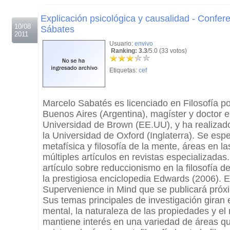
.
Explicación psicológica y causalidad - Confer
10/08
Sábates
2011
Usuario:
envivo
Ranking: 3.3
/5.0 (33 votos)
Etiquetas:
cef
Marcelo Sabatés es licenciado en Filosofía po
Buenos Aires (Argentina), magíster y doctor en
Universidad de Brown (EE.UU), y ha realizad
la Universidad de Oxford (Inglaterra). Se esp
metafísica y filosofía de la mente, áreas en l
múltiples artículos en revistas especializadas.
artículo sobre reduccionismo en la filosofía d
la prestigiosa enciclopedia Edwards (2006). Es
Supervenience in Mind que se publicará pró
Sus temas principales de investigación giran 
mental, la naturaleza de las propiedades y el
mantiene interés en una variedad de áreas q