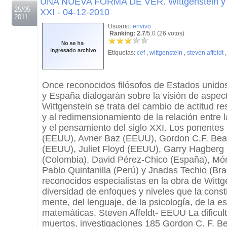
UNA NUEVA FORMA DE VER. Wittgenstein y el
25/05
XXI - 04-12-2010
2011
Usuario:
envivo
Ranking: 2.7
/5.0 (26 votos)
Etiquetas:
cef
,
wittgenstein
,
steven affeldt
Once reconocidos filósofos de Estados unidos
y España dialogarán sobre la visión de aspec
Wittgenstein se trata del cambio de actitud re
y al redimensionamiento de la relación entre l
y el pensamiento del siglo XXI. Los ponentes 
(EEUU), Avner Baz (EEUU), Gordon C.F. Bea
(EEUU), Juliet Floyd (EEUU), Garry Hagberg
(Colombia), David Pérez-Chico (España), Món
Pablo Quintanilla (Perú) y Jnadas Techio (Bras
reconocidos especialistas en la obra de Wittg
diversidad de enfoques y niveles que la constit
mente, del lenguaje, de la psicología, de la es
matemáticas. Steven Affeldt- EEUU La dificulta
muertos, investigaciones 185 Gordon C. F. B