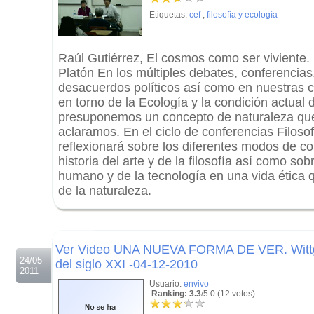
Etiquetas:
cef
,
filosofía y ecología
Raúl Gutiérrez, El cosmos como ser viviente.
Platón En los múltiples debates, conferencias
desacuerdos políticos así como en nuestras 
en torno de la Ecología y la condición actual
presuponemos un concepto de naturaleza q
aclaramos. En el ciclo de conferencias Filosof
reflexionará sobre los diferentes modos de co
historia del arte y de la filosofía así como sob
humano y de la tecnología en una vida ética q
de la naturaleza.
.
.
Ver Video UNA NUEVA FORMA DE VER. Wittge
24/05
del siglo XXI -04-12-2010
2011
Usuario:
envivo
Ranking: 3.3
/5.0 (12 votos)