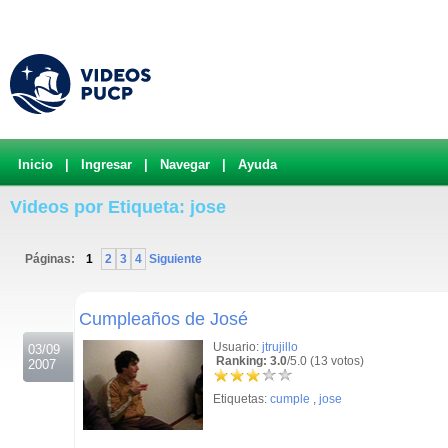
Inicio
|
Ingresar
|
Navegar
|
Ayuda
Videos por Etiqueta: jose
Páginas:
1
2
3
4
Siguiente
.
Cumpleaños de José
Usuario:
jtrujillo
03/09
Ranking: 3.0
/5.0 (13 votos)
2007
Etiquetas:
cumple
,
jose