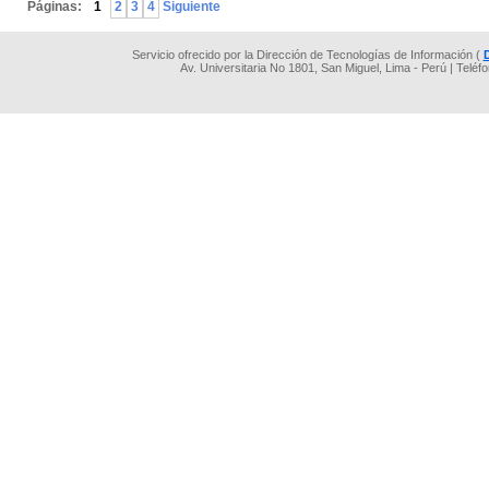
Páginas:
1
2
3
4
Siguiente
Servicio ofrecido por la Dirección de Tecnologías de Información (
Av. Universitaria No 1801, San Miguel, Lima - Perú | Teléf