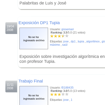
Palabritas de Luis y José
.
.
Exposición DP1 Tupia
19/04
Usuario:
gissemari
2008
Ranking: 3.5
/5.0 (21 votos)
Etiquetas:
jose
,
dp1
,
tupia
,
algoritmos
,
gi
máximo
,
saúl
Exposición sobre investigación algorítmica e
con profesor Tupia.
.
.
Trabajo Final
11/11
Usuario:
f0188435
2008
Ranking: 3.0
/5.0 (13 votos)
Etiquetas:
jose
,
1