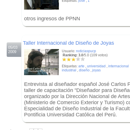
Etiquetas:
jose
,
1
otros ingresos de PPNN
.
.
Taller Internacional de Diseño de Joyas
05/03
Usuario:
noticiaspucp
2009
Ranking: 3.0
/5.0 (109 votos)
Etiquetas:
arte
,
universidad
,
internacional
industrial
,
diseño
,
joyas
Entrevista al diseñador español José Carlos P
taller de capacitación "Diseñador para Diseña
organizado por la Dirección Nacional de Ar
(Ministerio de Comercio Exterior y Turismo) co
Especialidad de Diseño Industrial de la Facult
Pontificia Universidad Católica del Perú.
.