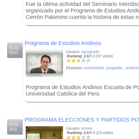
Fue la última actividad del Seminario Interdis
organizado por el Programa de Estudios Andin
Cerrón Palomino cuenta la historia de estas r
.
.
Programa de Estudios Andinos
15/10
Usuario:
eposgrado
2010
Ranking: 2.6
/5.0 (57 votos)
Etiquetas:
universidad
,
posgrado
,
andinos
Programa de Estudios Andinos Escuela de Po
Universidad Católica del Perú
.
.
PROGRAMA ELECCIONES Y PARTIDOS POLÍ
01/02
Usuario:
envivo
2011
Ranking: 2.6
/5.0 (23 votos)