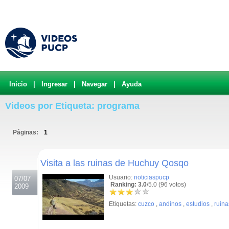
Inicio
|
Ingresar
|
Navegar
|
Ayuda
Videos por Etiqueta: programa
Páginas:
1
.
Visita a las ruinas de Huchuy Qosqo
Usuario:
noticiaspucp
07/07
Ranking: 3.0
/5.0 (96 votos)
2009
Etiquetas:
cuzco
,
andinos
,
estudios
,
ruina