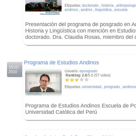
Etiquetas:
doctorado
,
historia
,
antropologi
andinos
,
andino
,
linguística
,
escuela
Presentación del programa de posgrado en An
Historia y Lingüística con mención en Estudio
doctorado. Dra. Claudia Rosas, miembro del 
.
.
Programa de Estudios Andinos
15/10
Usuario:
eposgrado
2010
Ranking: 2.6
/5.0 (57 votos)
Etiquetas:
universidad
,
posgrado
,
andinos
Programa de Estudios Andinos Escuela de Po
Universidad Católica del Perú
.
.