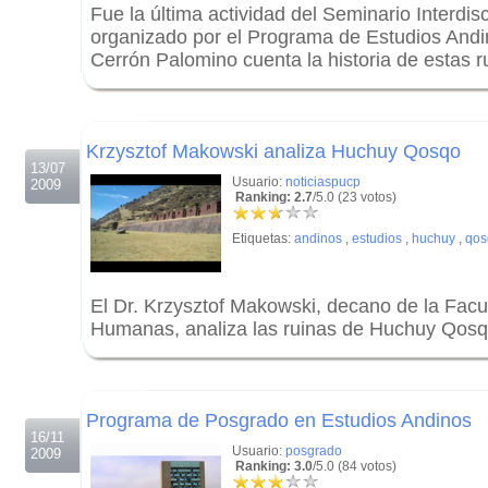
Fue la última actividad del Seminario Interdis
organizado por el Programa de Estudios Andin
Cerrón Palomino cuenta la historia de estas r
.
.
Krzysztof Makowski analiza Huchuy Qosqo
13/07
Usuario:
noticiaspucp
2009
Ranking: 2.7
/5.0 (23 votos)
Etiquetas:
andinos
,
estudios
,
huchuy
,
qos
El Dr. Krzysztof Makowski, decano de la Facu
Humanas, analiza las ruinas de Huchuy Qosq
.
.
Programa de Posgrado en Estudios Andinos
16/11
Usuario:
posgrado
2009
Ranking: 3.0
/5.0 (84 votos)