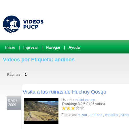
Inicio
|
Ingresar
|
Navegar
|
Ayuda
Videos por Etiqueta: andinos
Páginas:
1
.
Visita a las ruinas de Huchuy Qosqo
Usuario:
noticiaspucp
07/07
Ranking: 3.0
/5.0 (96 votos)
2009
Etiquetas:
cuzco
,
andinos
,
estudios
,
ruina