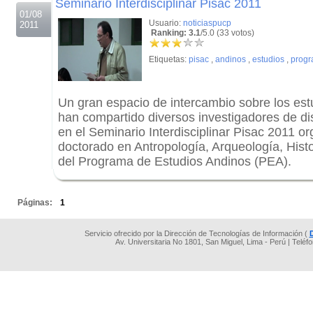
Seminario Interdisciplinar Pisac 2011
01/08
Usuario:
noticiaspucp
2011
Ranking: 3.1
/5.0 (33 votos)
Etiquetas:
pisac
,
andinos
,
estudios
,
prog
Un gran espacio de intercambio sobre los est
han compartido diversos investigadores de di
en el Seminario Interdisciplinar Pisac 2011 or
doctorado en Antropología, Arqueología, Histo
del Programa de Estudios Andinos (PEA).
.
Páginas:
1
Servicio ofrecido por la Dirección de Tecnologías de Información (
Av. Universitaria No 1801, San Miguel, Lima - Perú | Teléf