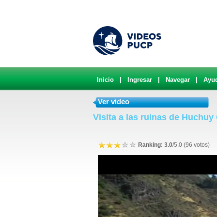
Inicio
|
Ingresar
|
Navegar
|
Ayu
Ver video
Visita a las ruinas de Huchu
Ranking: 3.0
/5.0 (96 votos)