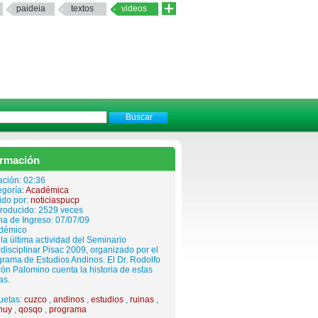
paideia
textos
videos
ormación
ación: 02:36
egoría:
Académica
ido por:
noticiaspucp
roducido: 2529 veces
a de Ingreso: 07/07/09
démico
la última actividad del Seminario
rdisciplinar Pisac 2009, organizado por el
rama de Estudios Andinos. El Dr. Rodolfo
ón Palomino cuenta la historia de estas
as.
uetas:
cuzco
,
andinos
,
estudios
,
ruinas
,
huy
,
qosqo
,
programa