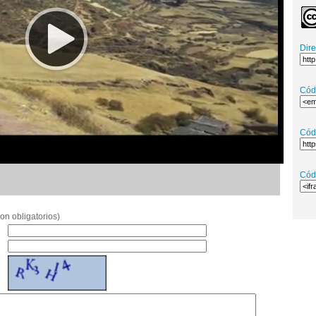
Dir
Cód
Cód
Cód
on obligatorios)