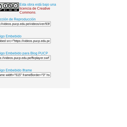
Esta obra está bajo una
licencia de Creative
Commons
.
ección de Reproducción
igo Embebido
igo Embebido para Blog PUCP
igo Embebido Iframe