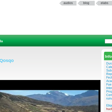
audios
blog
elabs
da
Inf
y Qosqo
Dur
Cat
Sub
Rep
Fech
Aca
Fue 
Inte
Prog
Cerr
ruin
Etiq
huc