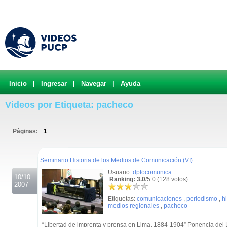
Inicio
|
Ingresar
|
Navegar
|
Ayuda
Videos por Etiqueta: pacheco
Páginas:
1
.
Seminario Historia de los Medios de Comunicación (VI)
Usuario:
dptocomunica
10/10
Ranking: 3.0
/5.0 (128 votos)
2007
Etiquetas:
comunicaciones
,
periodismo
,
hi
medios regionales
,
pacheco
“Libertad de imprenta y prensa en Lima. 1884-1904” Ponencia del 