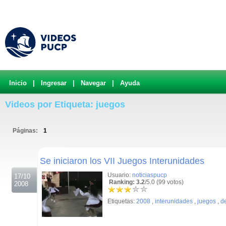
Inicio
|
Ingresar
|
Navegar
|
Ayuda
Videos por Etiqueta: juegos
Páginas:
1
.
Se iniciaron los VII Juegos Interunidades
Usuario:
noticiaspucp
17/10
Ranking: 3.2
/5.0 (99 votos)
2008
Etiquetas:
2008
,
interunidades
,
juegos
,
d