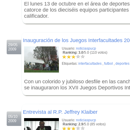
El lunes 13 de octubre en el área de deportes
catorce de los dieciséis equipos participantes 
calificador.
.
.
Inauguración de los Juegos Interfacultades 2
29/05
Usuario:
noticiaspucp
2009
Ranking: 3.0
/5.0 (110 votos)
Etiquetas:
interfacultades
,
futbol
,
deportes
Con un colorido y jubiloso desfile en las can
se inauguraron los XVII Juegos Deportivos Int
.
.
Entrevista al R.P. Jeffrey Klaiber
05/10
Usuario:
noticiaspucp
2009
Ranking: 2.9
/5.0 (85 votos)