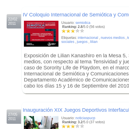
.
IV Coloquio Internacional de Semiótica y Com
22/02
Usuario:
semiotica
2011
Ranking: 2.8
/5.0 (56 votos)
Etiquetas:
internacional
,
nuevos medios
,
k
sociales
,
juegos
,
lilian
Exposición de Lilian Kanashiro en la Mesa 5,
medios, con respecto al tema Tensividad y ju
caso de Sorority Life de Playdom, en el marc
Internacional de Semiótica y Comunicaciones,
Departamento Académico de Comunicaciones. 
cabo los días 15 y 16 de Septiembre del 201
.
.
Inauguración XIX Juegos Deportivos Interfacu
27/05
Usuario:
noticiaspucp
2011
Ranking: 3.2
/5.0 (37 votos)