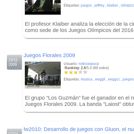
Etiquetas:
juegos
,
jeffrey
,
klaiber
,
olimpic
El profesor Klaiber analiza la elección de la 
como sede de los Juegos Olímpicos del 2016
.
.
Juegos Florales 2009
23/11
Usuario:
noticiaspucp
2009
Ranking: 2.8
/5.0 (89 votos)
Etiquetas:
musica
,
eeggll
,
eeggcc
,
juegos
El grupo "Los Guzmán" fue el ganador en el r
Juegos Florales 2009. La banda "Laiost" obt
.
.
lw2010: Desarrollo de juegos con Gluon, el 
07/04