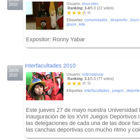
Usuario:
linux-ides
2010
Ranking: 3.4
/5.0 (22 votos)
Etiquetas:
comunidades
,
desarrollo
,
linux
gluon
,
kde
Expositor: Ronny Yabar
.
.
Interfacultades 2010
28/05
Usuario:
noticiaspucp
2010
Ranking: 3.1
/5.0 (77 votos)
Etiquetas:
interfacultades
,
juegos
,
deporte
Este jueves 27 de mayo nuestra Universidad f
inauguración de los XVIII Juegos Deportivos 
las delegaciones de cada una de las doce fac
las canchas deportivas con mucho ritmo y col
.