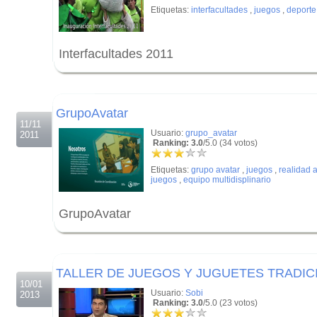
Etiquetas:
interfacultades
,
juegos
,
deporte
Interfacultades 2011
.
.
GrupoAvatar
11/11
Usuario:
grupo_avatar
2011
Ranking: 3.0
/5.0 (34 votos)
Etiquetas:
grupo avatar
,
juegos
,
realidad
juegos
,
equipo multidisplinario
GrupoAvatar
.
.
TALLER DE JUEGOS Y JUGUETES TRADIC
10/01
Usuario:
Sobi
2013
Ranking: 3.0
/5.0 (23 votos)