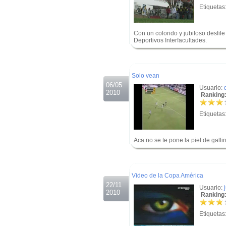
Etiquetas
Con un colorido y jubiloso desfil
Deportivos Interfacultades.
.
.
Solo vean
06/05
Usuario:
2010
Ranking:
Etiquetas
Aca no se te pone la piel de galli
.
.
Video de la Copa América
22/11
Usuario:
2010
Ranking:
Etiquetas