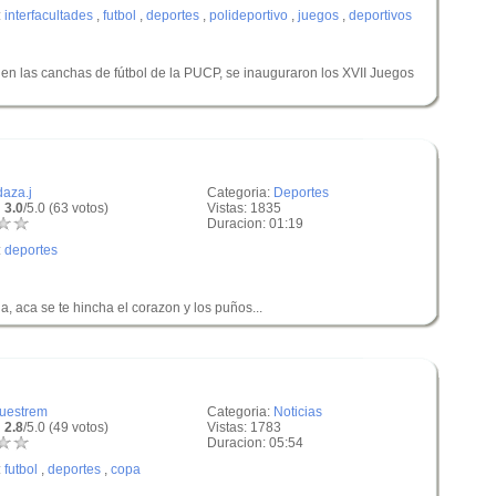
:
interfacultades
,
futbol
,
deportes
,
polideportivo
,
juegos
,
deportivos
e en las canchas de fútbol de la PUCP, se inauguraron los XVII Juegos
daza.j
Categoria:
Deportes
 3.0
/5.0 (63 votos)
Vistas: 1835
Duracion: 01:19
:
deportes
na, aca se te hincha el corazon y los puños...
juestrem
Categoria:
Noticias
 2.8
/5.0 (49 votos)
Vistas: 1783
Duracion: 05:54
:
futbol
,
deportes
,
copa