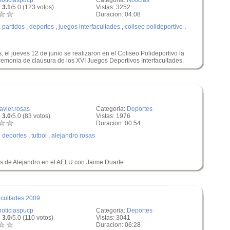
noticiaspucp
Categoria:
Noticias
 3.1
/5.0 (123 votos)
Vistas: 3252
Duracion: 04:08
:
partidos
,
deportes
,
juegos interfacultades
,
coliseo polideportivo
,
 el jueves 12 de junio se realizaron en el Coliseo Polideportivo la
eremonia de clausura de los XVI Juegos Deportivos Interfacultades.
javier.rosas
Categoria:
Deportes
 3.0
/5.0 (83 votos)
Vistas: 1976
Duracion: 00:54
:
deportes
,
tutbol
,
alejandro rosas
es de Alejandro en el AELU con Jaime Duarte
acultades 2009
noticiaspucp
Categoria:
Deportes
 3.0
/5.0 (110 votos)
Vistas: 3041
Duracion: 06:28