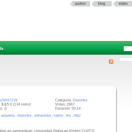
audios
blog
elabs
da
a20047239
Categoria:
Deportes
 3.1
/5.0 (134 votos)
Vistas: 2867
Duracion: 00:14
:
arqueria
,
deportes
,
ashaninka
,
nativo
,
tiro
,
nfq2
Nativa) en sampantuari, comunidad Nativa en Kimbiri-CUZCO