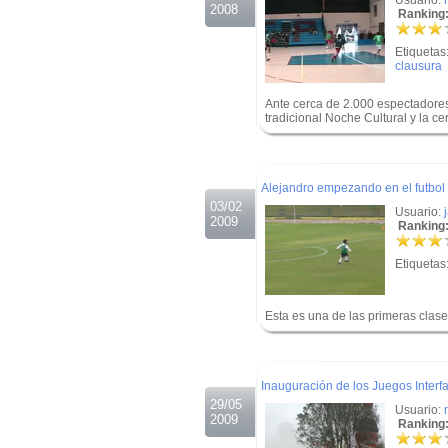
Usuario:
2008
Ranking:
Etiquetas
clausura
Ante cerca de 2.000 espectadores,
tradicional Noche Cultural y la c
.
.
Alejandro empezando en el futbol
03/02
Usuario:
2009
Ranking:
Etiquetas
Esta es una de las primeras clas
.
.
Inauguración de los Juegos Interf
29/05
Usuario:
2009
Ranking: