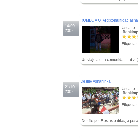
.
.
RUMBO A OTARI(comunidad asha
14/09
Usuario:
2007
Ranking:
Etiquetas
Un viaje a una comunidad nativa
.
.
Desfile Ashaninka
21/10
Usuario:
2007
Ranking:
Etiquetas
Desfile por Fiestas patrias, a p
.
.