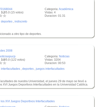
F0168044
Categoria:
Académica
 3.2
/5.0 (15 votos)
Vistas: 4
Duracion: 01:31
:
deportes
,
indiscreto
ficionado a otro tipo de deportes.
ades 2008
noticiaspucp
Categoria:
Noticias
 3.0
/5.0 (122 votos)
Vistas: 3204
Duracion: 00:53
:
interfacultades
,
deportes
,
juegos interfacultades
Facultades de nuestra Universidad, el jueves 29 de mayo se llevó a
s XVI Juegos Deportivos Interfacultades en la Universidad Católica.
los XVI Juegos Deportivos Interfacultades