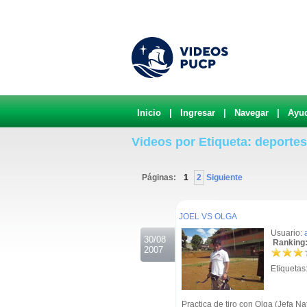
Inicio
|
Ingresar
|
Navegar
|
Ayu
Videos por Etiqueta: deportes
Páginas:
1
2
Siguiente
.
JOEL VS OLGA
Usuario:
30/08
Ranking:
2007
Etiquetas
Practica de tiro con Olga (Jefa 