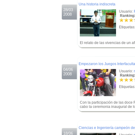
Una historia indiscreta
28/03
Usuario:
2008
Ranking:
Etiquetas
El relato de las vivencias de un a
.
.
Empezaron los Juegos Interfacult
04/06
Usuario:
2008
Ranking:
Etiquetas
Con la participación de las doce 
cabo la ceremonia inaugural de lo
.
.
Ciencias e Ingeniería campeón de 
18/06