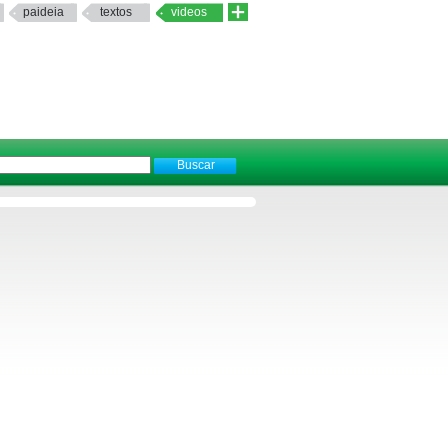
paideia
textos
videos