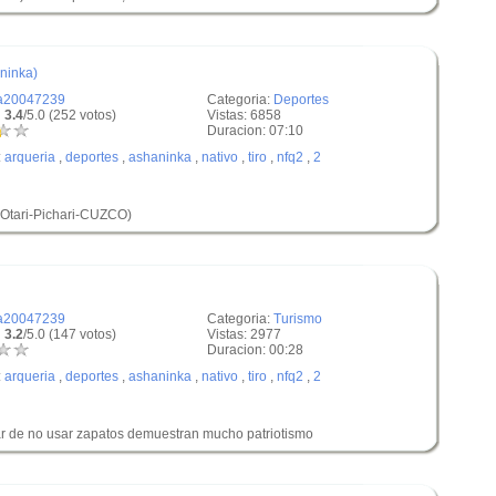
ninka)
a20047239
Categoria:
Deportes
 3.4
/5.0 (252 votos)
Vistas: 6858
Duracion: 07:10
:
arqueria
,
deportes
,
ashaninka
,
nativo
,
tiro
,
nfq2
,
2
(Otari-Pichari-CUZCO)
a20047239
Categoria:
Turismo
 3.2
/5.0 (147 votos)
Vistas: 2977
Duracion: 00:28
:
arqueria
,
deportes
,
ashaninka
,
nativo
,
tiro
,
nfq2
,
2
esar de no usar zapatos demuestran mucho patriotismo