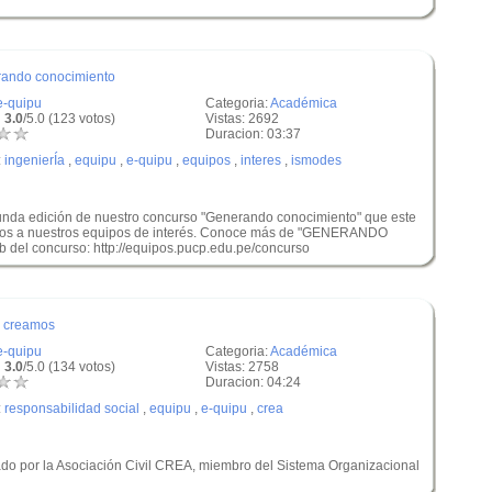
ando conocimiento
e-quipu
Categoria:
Académica
 3.0
/5.0 (123 votos)
Vistas: 2692
Duracion: 03:37
:
ingenierÍa
,
equipu
,
e-quipu
,
equipos
,
interes
,
ismodes
unda edición de nuestro concurso "Generando conocimiento" que este
mios a nuestros equipos de interés. Conoce más de "GENERANDO
del concurso: http://equipos.pucp.edu.pe/concurso
o creamos
e-quipu
Categoria:
Académica
 3.0
/5.0 (134 votos)
Vistas: 2758
Duracion: 04:24
:
responsabilidad social
,
equipu
,
e-quipu
,
crea
ado por la Asociación Civil CREA, miembro del Sistema Organizacional