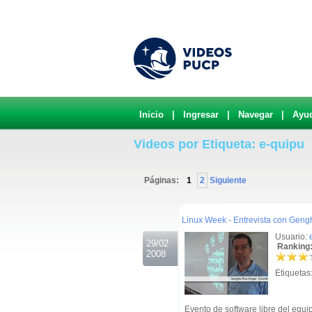
Inicio
|
Ingresar
|
Navegar
|
Ayu
Videos por Etiqueta: e-quipu
Páginas:
1
2
Siguiente
.
Linux Week - Entrevista con Geng
Usuario:
29/02
Ranking:
2008
Etiquetas
Evento de software libre del equ