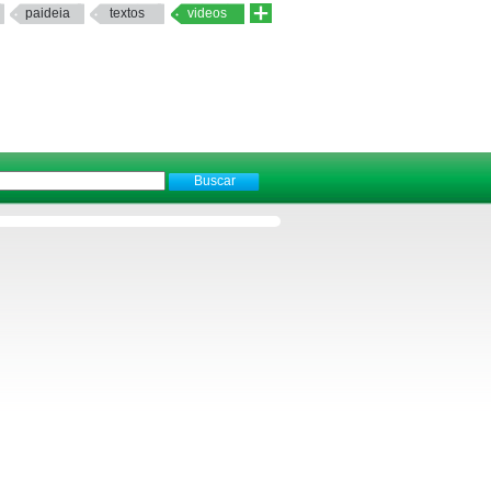
paideia
textos
videos