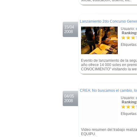
social, educación, diseño, etc.
.
.
Lanzamiento 2do Concurso Gener
15/04
Usuario:
2008
Ranking:
Etiquetas
Evento de lanzamiento de la seg
año ofrece 14 000 soles en pre
CONOCIMIENTO" visitando la web 
.
.
CREA: No buscamos el cambio, l
04/05
Usuario:
2008
Ranking:
Etiquetas
Video resumen del trabajo realiz
EQUIPU.