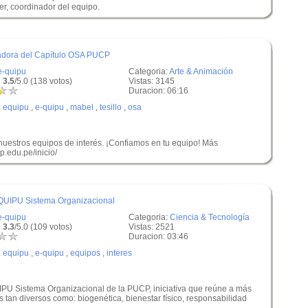
er, coordinador del equipo.
nadora del Capítulo OSA PUCP
e-quipu
Categoria:
Arte & Animación
 3.5
/5.0 (138 votos)
Vistas: 3145
Duracion: 06:16
:
equipu
,
e-quipu
,
mabel
,
tesillo
,
osa
uestros equipos de interés. ¡Confiamos en tu equipo! Más
p.edu.pe/inicio/
-QUIPU Sistema Organizacional
e-quipu
Categoria:
Ciencia & Tecnología
 3.3
/5.0 (109 votos)
Vistas: 2521
Duracion: 03:46
:
equipu
,
e-quipu
,
equipos
,
interes
IPU Sistema Organizacional de la PUCP, iniciativa que reúne a más
 tan diversos como: biogenética, bienestar físico, responsabilidad