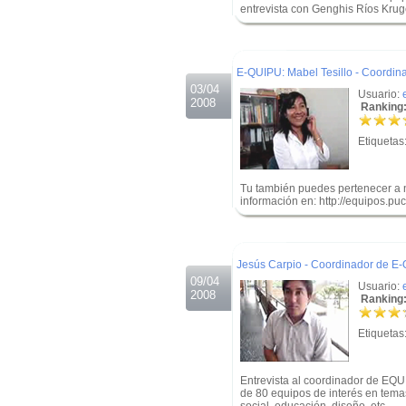
entrevista con Genghis Ríos Krug
.
.
E-QUIPU: Mabel Tesillo - Coordi
03/04
Usuario:
2008
Ranking:
Etiquetas
Tu también puedes pertenecer a n
información en: http://equipos.puc
.
.
Jesús Carpio - Coordinador de E
09/04
Usuario:
2008
Ranking:
Etiquetas
Entrevista al coordinador de EQU
de 80 equipos de interés en temas