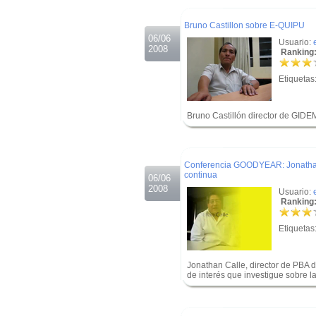
.
Bruno Castillon sobre E-QUIPU
06/06
Usuario:
2008
Ranking:
Etiquetas
Bruno Castillón director de GI
.
.
Conferencia GOODYEAR: Jonathan 
continua
06/06
2008
Usuario:
Ranking:
Etiquetas
Jonathan Calle, director de PBA
de interés que investigue sobre l
.
.