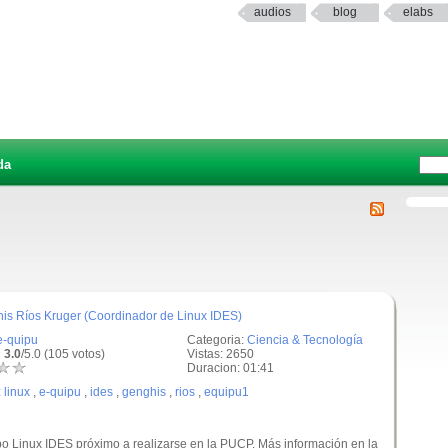
audios
blog
elabs
da
his Ríos Kruger (Coordinador de Linux IDES)
e-quipu
Categoria:
Ciencia & Tecnología
 3.0
/5.0 (105 votos)
Vistas: 2650
Duracion: 01:41
:
linux
,
e-quipu
,
ides
,
genghis
,
rios
,
equipu1
ipo Linux IDES próximo a realizarse en la PUCP. Más información en la