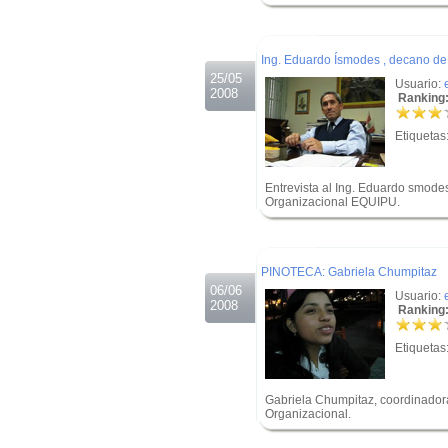
.
.
Ing. Eduardo Ísmodes , decano de 
25/05
Usuario:
2008
Ranking:
Etiquetas
Entrevista al Ing. Eduardo smodes
Organizacional EQUIPU.
.
.
PINOTECA: Gabriela Chumpitaz
06/06
Usuario:
2008
Ranking:
Etiquetas
Gabriela Chumpitaz, coordinador
Organizacional.
.