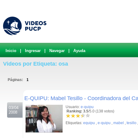
Inicio
|
Ingresar
|
Navegar
|
Ayuda
Videos por Etiqueta: osa
Páginas:
1
.
E-QUIPU: Mabel Tesillo - Coordinadora del 
Usuario:
e-quipu
03/04
Ranking: 3.5
/5.0 (138 votos)
2008
Etiquetas:
equipu
,
e-quipu
,
mabel
,
tesillo