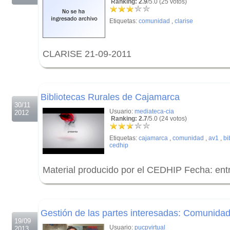
Ranking: 2.9
/5.0 (25 votos)
Etiquetas:
comunidad
,
clarise
CLARISE 21-09-2011
.
.
Bibliotecas Rurales de Cajamarca
30/11
Usuario:
mediateca-cia
2012
Ranking: 2.7
/5.0 (24 votos)
Etiquetas:
cajamarca
,
comunidad
,
av1
,
bi
cedhip
Material producido por el CEDHIP Fecha: ent
.
.
Gestión de las partes interesadas: Comunida
19/09
Usuario:
pucpvirtual
2013