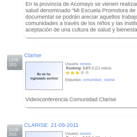
En la provincia de Acomayo se vienen realiz
salud denominado "Mi Escuela Promotora de l
documental se podrán areciar aquellos trabaj
comunidades a través de los niños y las insti
aceptación de una cultura de salud y bienesta
.
.
Clarise
13/09
Usuario:
envivo
2011
Ranking: 3.0
/5.0 (21 votos)
Etiquetas:
comunidad
,
clarise
Videoconferencia Comunidad Clarise
.
.
CLARISE 21-09-2011
21/09
Usuario:
envivo
2011