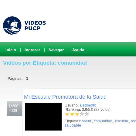
Inicio
|
Ingresar
|
Navegar
|
Ayuda
Videos por Etiqueta: comunidad
Páginas:
1
.
Mi Escuale Promotora de la Salud
Usuario:
alegreotto
14/08
Ranking: 3.0
/5.0 (28 votos)
2009
Etiquetas:
salud
,
comunidad
,
escuela
,
as
saludable