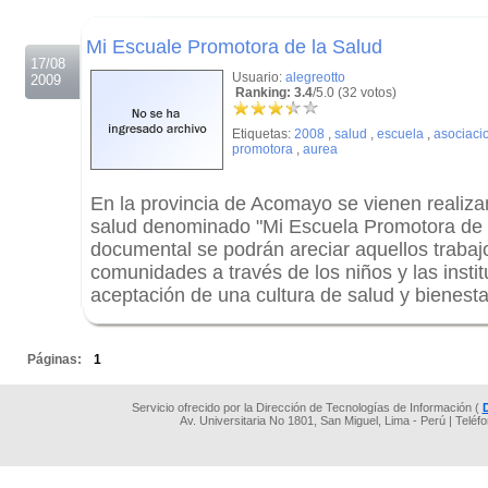
.
Mi Escuale Promotora de la Salud
17/08
Usuario:
alegreotto
2009
Ranking: 3.4
/5.0 (32 votos)
Etiquetas:
2008
,
salud
,
escuela
,
asociaci
promotora
,
aurea
En la provincia de Acomayo se vienen realiz
salud denominado "Mi Escuela Promotora de l
documental se podrán areciar aquellos trabaj
comunidades a través de los niños y las insti
aceptación de una cultura de salud y bienesta
.
Páginas:
1
Servicio ofrecido por la Dirección de Tecnologías de Información (
Av. Universitaria No 1801, San Miguel, Lima - Perú | Teléf