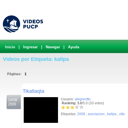
Inicio
|
Ingresar
|
Navegar
|
Ayuda
Videos por Etiqueta: kallpa
Páginas:
1
.
Tikallaqta
Usuario:
alegreotto
14/08
Ranking: 3.0
/5.0 (33 votos)
2009
Etiquetas:
2008
,
asociacion
,
kallpa
,
otto