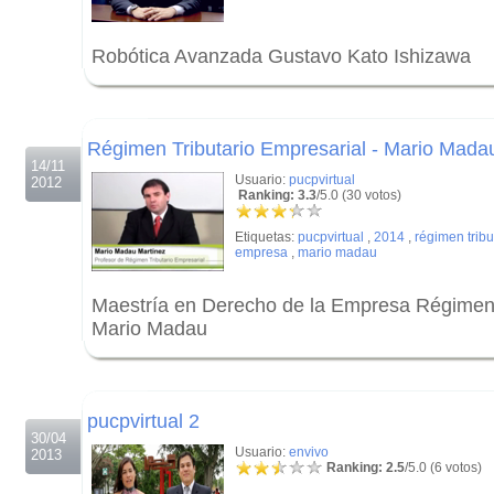
Robótica Avanzada Gustavo Kato Ishizawa
.
.
Régimen Tributario Empresarial - Mario Mada
14/11
Usuario:
pucpvirtual
2012
Ranking: 3.3
/5.0 (30 votos)
Etiquetas:
pucpvirtual
,
2014
,
régimen tribu
empresa
,
mario madau
Maestría en Derecho de la Empresa Régimen T
Mario Madau
.
.
pucpvirtual 2
30/04
Usuario:
envivo
2013
Ranking: 2.5
/5.0 (6 votos)