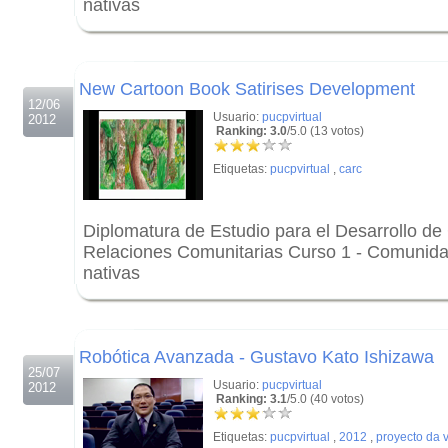
nativas
.
.
New Cartoon Book Satirises Development
12/06
Usuario:
pucpvirtual
2012
Ranking: 3.0
/5.0 (13 votos)
Etiquetas:
pucpvirtual
,
carc
Diplomatura de Estudio para el Desarrollo d
Relaciones Comunitarias Curso 1 - Comunid
nativas
.
.
Robótica Avanzada - Gustavo Kato Ishizawa
25/07
Usuario:
pucpvirtual
2012
Ranking: 3.1
/5.0 (40 votos)
Etiquetas:
pucpvirtual
,
2012
,
proyecto da v