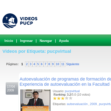
Inicio
|
Ingresar
|
Navegar
|
Ayuda
Videos por Etiqueta: pucpvirtual
Páginas:
1
2
3
4
5
6
7
8
9
10
11
Siguiente
.
Autoevaluación de programas de formación de
Experiencia de autoevaluación en la Facultad 
17/04
2009
Usuario:
pucpvirtual
Ranking: 3.2
/5.0 (10 votos)
Etiquetas:
autoevaluación
,
2009
,
pucpvirt