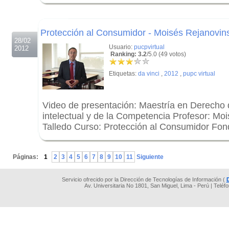
.
.
Protección al Consumidor - Moisés Rejanovins
28/02
Usuario:
pucpvirtual
2012
Ranking: 3.2
/5.0 (49 votos)
Etiquetas:
da vinci
,
2012
,
pupc virtual
Video de presentación: Maestría en Derecho 
intelectual y de la Competencia Profesor: Mo
Talledo Curso: Protección al Consumidor Fon
.
Páginas:
1
2
3
4
5
6
7
8
9
10
11
Siguiente
Servicio ofrecido por la Dirección de Tecnologías de Información (
Av. Universitaria No 1801, San Miguel, Lima - Perú | Teléf