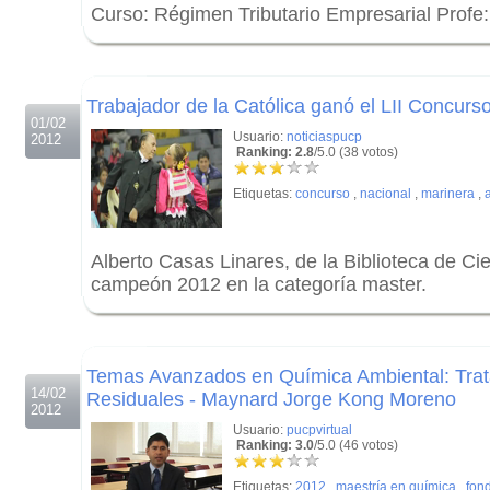
Curso: Régimen Tributario Empresarial Profe
.
.
Trabajador de la Católica ganó el LII Concurs
01/02
Usuario:
noticiaspucp
2012
Ranking: 2.8
/5.0 (38 votos)
Etiquetas:
concurso
,
nacional
,
marinera
,
Alberto Casas Linares, de la Biblioteca de Cie
campeón 2012 en la categoría master.
.
.
Temas Avanzados en Química Ambiental: Tra
14/02
Residuales - Maynard Jorge Kong Moreno
2012
Usuario:
pucpvirtual
Ranking: 3.0
/5.0 (46 votos)
Etiquetas:
2012
,
maestría en química
,
fond