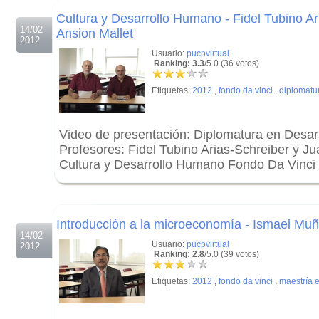
Cultura y Desarrollo Humano - Fidel Tubino Ar
14/02
Ansion Mallet
2012
Usuario:
pucpvirtual
Ranking: 3.3
/5.0 (36 votos)
Etiquetas:
2012
,
fondo da vinci
,
diplomatu
Video de presentación: Diplomatura en Desa
Profesores: Fidel Tubino Arias-Schreiber y Ju
Cultura y Desarrollo Humano Fondo Da Vinci
.
.
Introducción a la microeconomía - Ismael Muñ
14/02
Usuario:
pucpvirtual
2012
Ranking: 2.8
/5.0 (39 votos)
Etiquetas:
2012
,
fondo da vinci
,
maestría e