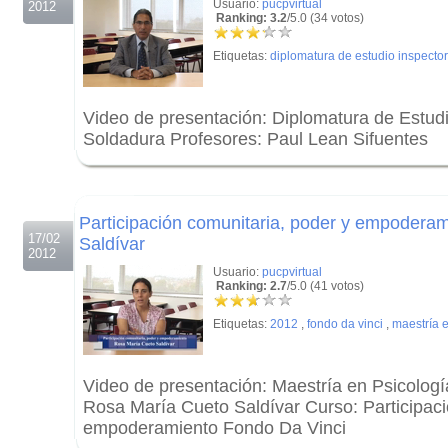
Usuario:
pucpvirtual
2012
Ranking: 3.2
/5.0 (34 votos)
Etiquetas:
diplomatura de estudio inspecto
Video de presentación: Diplomatura de Estudi
Soldadura Profesores: Paul Lean Sifuentes
.
.
Participación comunitaria, poder y empodera
17/02
Saldívar
2012
Usuario:
pucpvirtual
Ranking: 2.7
/5.0 (41 votos)
Etiquetas:
2012
,
fondo da vinci
,
maestría e
Video de presentación: Maestría en Psicologí
Rosa María Cueto Saldívar Curso: Participaci
empoderamiento Fondo Da Vinci