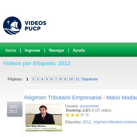
Inicio
|
Ingresar
|
Navegar
|
Ayuda
Videos por Etiqueta: 2012
Páginas:
1
2
3
4
5
6
7
8
9
10
11
Siguiente
.
Régimen Tributario Empresarial - Mario Mada
Usuario:
pucpvirtual
19/01
Ranking: 2.8
/5.0 (37 votos)
2012
Etiquetas:
2012
,
régimen tributario empres