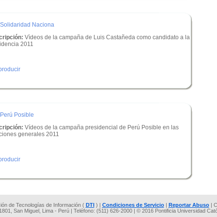
Solidaridad Naciona
ripción:
Vìdeos de la campaña de Luis Castañeda como candidato a la
idencia 2011
roducir
Perú Posible
ripción:
Vídeos de la campaña presidencial de Perú Posible en las
ciones generales 2011
roducir
cción de Tecnologías de Información (
DTI
) |
Condiciones de Servicio
|
Reportar Abuso
| C
 1801, San Miguel, Lima - Perú | Teléfono: (511) 626-2000 | © 2016 Pontificia Universidad Cat