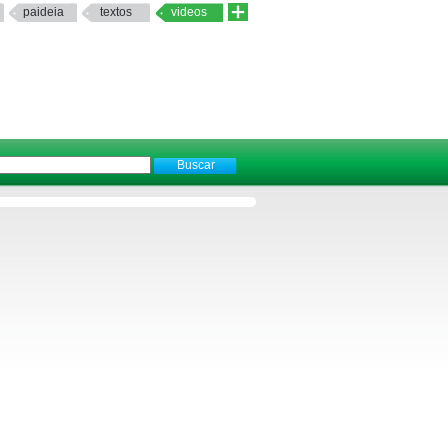
paideia
textos
videos