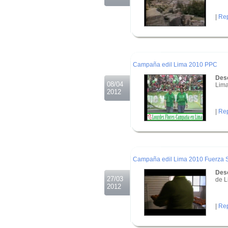
|
Rep
.
.
.
Campaña edil Lima 2010 PPC
Desc
08/04
Lima
2012
|
Rep
.
.
.
Campaña edil Lima 2010 Fuerza S
Desc
27/03
de 
2012
|
Rep
.
.