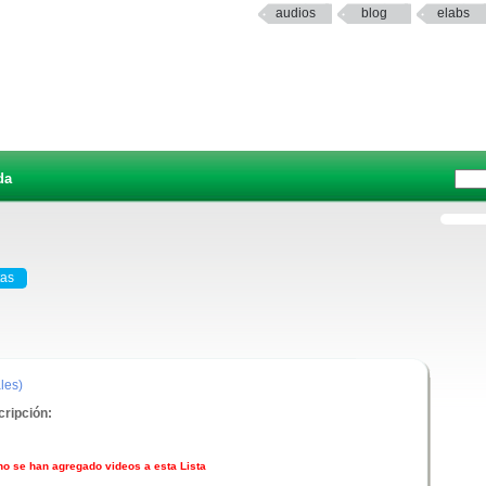
audios
blog
elabs
da
tas
les)
ripción:
no se han agregado videos a esta Lista