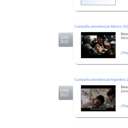
.
.
.
Campaña presidencial México 20
Desc
11/01
Méxi
2013
|
Rep
.
.
.
Campaña presidencial Argentina 
Desc
07/01
para
2013
|
Rep
.
.
.