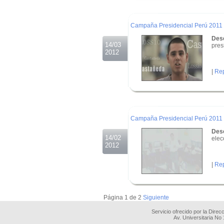
.
Campaña Presidencial Perú 2011 
Desc
14/03
pres
2012
|
Rep
.
.
.
Campaña Presidencial Perú 2011 
Desc
14/02
elec
2012
|
Rep
.
.
Página 1 de 2
Siguiente
Servicio ofrecido por la Dire
Av. Universitaria No