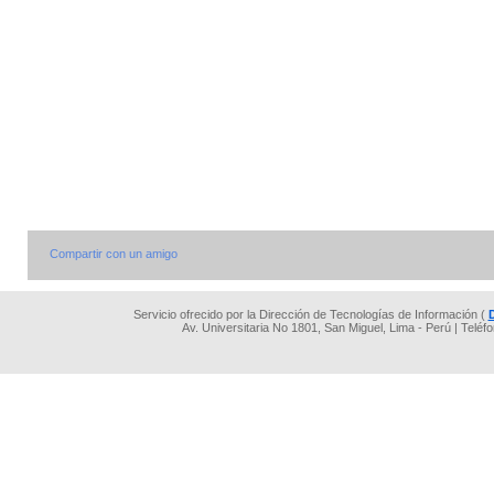
Compartir con un amigo
Servicio ofrecido por la Dirección de Tecnologías de Información (
Av. Universitaria No 1801, San Miguel, Lima - Perú | Teléf