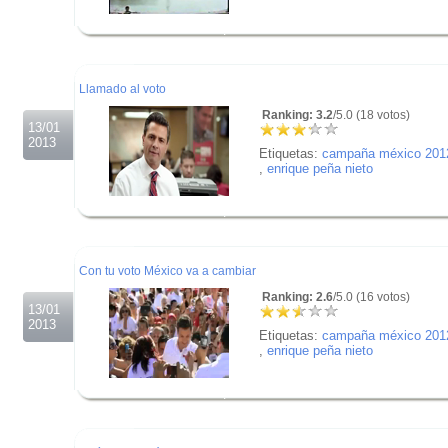
.
.
.
Llamado al voto
Ranking: 3.2
/5.0 (18 votos)
13/01
2013
Etiquetas:
campaña méxico 201
,
enrique peña nieto
.
.
.
Con tu voto México va a cambiar
Ranking: 2.6
/5.0 (16 votos)
13/01
2013
Etiquetas:
campaña méxico 201
,
enrique peña nieto
.
.
.