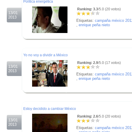
Política energética
Ranking: 3.3
/5.0 (20 votos)
13/01
2013
Etiquetas:
campaña méxico 201
,
enrique peña nieto
.
.
.
Yo no voy a dividir a México
Ranking: 2.9
/5.0 (17 votos)
13/01
2013
Etiquetas:
campaña méxico 201
,
enrique peña nieto
.
.
.
Estoy decidido a cambiar México
Ranking: 2.6
/5.0 (20 votos)
13/01
2013
Etiquetas:
campaña méxico 201