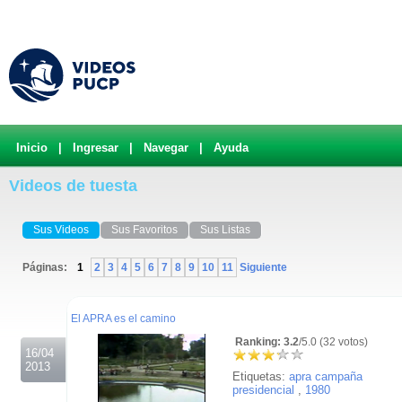
Inicio
|
Ingresar
|
Navegar
|
Ayuda
Videos de tuesta
Sus Videos
Sus Favoritos
Sus Listas
Páginas:
1
2
3
4
5
6
7
8
9
10
11
Siguiente
.
El APRA es el camino
Ranking: 3.2
/5.0 (32 votos)
16/04
2013
Etiquetas:
apra campaña
presidencial
,
1980