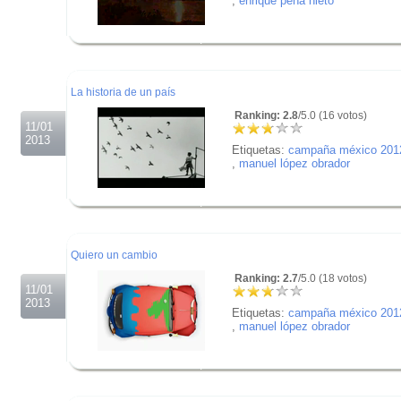
,
enrique peña nieto
.
.
.
La historia de un país
Ranking: 2.8
/5.0 (16 votos)
11/01
2013
Etiquetas:
campaña méxico 201
,
manuel lópez obrador
.
.
.
Quiero un cambio
Ranking: 2.7
/5.0 (18 votos)
11/01
2013
Etiquetas:
campaña méxico 201
,
manuel lópez obrador
.
.
.