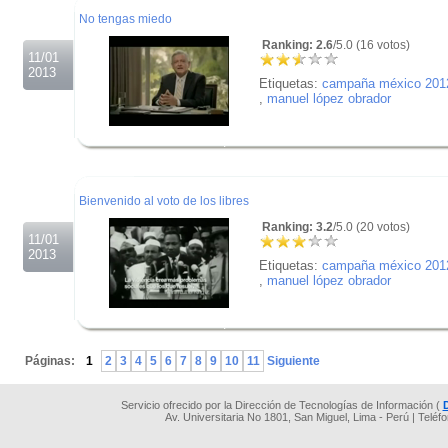
No tengas miedo
Ranking: 2.6
/5.0 (16 votos)
11/01
2013
Etiquetas:
campaña méxico 201
,
manuel lópez obrador
.
.
.
Bienvenido al voto de los libres
Ranking: 3.2
/5.0 (20 votos)
11/01
2013
Etiquetas:
campaña méxico 201
,
manuel lópez obrador
.
.
Páginas:
1
2
3
4
5
6
7
8
9
10
11
Siguiente
Servicio ofrecido por la Dirección de Tecnologías de Información (
Av. Universitaria No 1801, San Miguel, Lima - Perú | Teléf